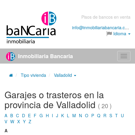
Pisos de bancos en venta
info@inmobiliariabancaria.com
Idioma
Inmobiliaria Bancaria
Menú
Tipo vivienda
Valladolid
Garajes o trasteros en la
provincia de Valladolid
( 20 )
A
B
C
D
E
F
G
H
I
J
K
L
M
N
O
P
Q
R
S
T
U
V
W
X
Y
Z
A