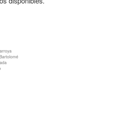
os disponibles.
arroya
 Bartolomé
ñada
o