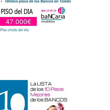
Últimos pisos de los Bancos en Toledo
47.000€
araje en venta en Benidorm de 24 m²