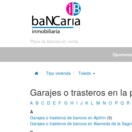
Pisos de bancos en venta
Oportuni
Tipo vivienda
Toledo
Garajes o trasteros en la
A
B
C
D
E
F
G
H
I
J
K
L
M
N
O
P
Q
R
A
Garajes o trasteros de bancos en Ajofrín
(9)
Garajes o trasteros de bancos en Alameda de la Sagr