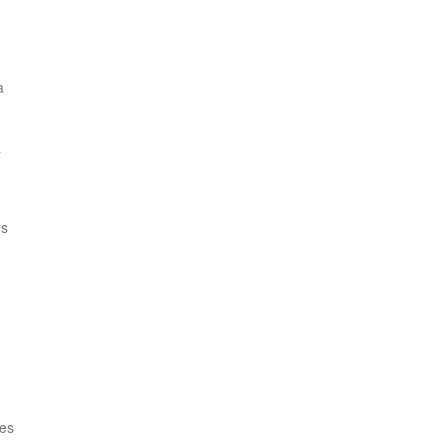
a
a
es
tes