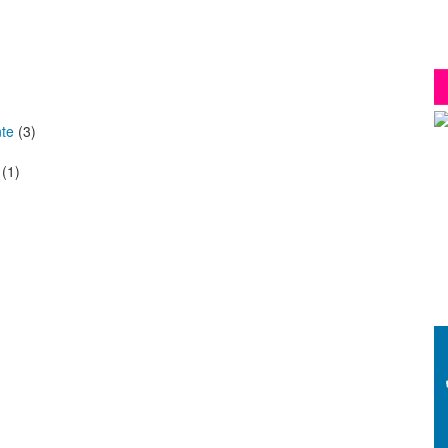
nte
(3)
(1)
G