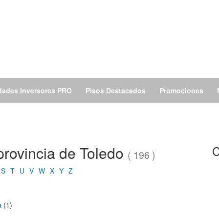
dades Inversores PRO
Pisos Destacados
Promociones
 provincia de Toledo
C
( 196 )
S
T
U
V
W
X
Y
Z
a
(1)