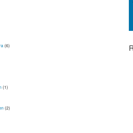
ra
(6)
R
n
(1)
en
(2)