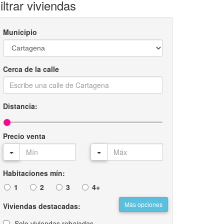
iltrar viviendas
Municipio
Cerca de la calle
Distancia:
Precio venta
Habitaciones mín:
1
2
3
4+
Más opciones
Viviendas destacadas:
Solo viviendas rebajadas