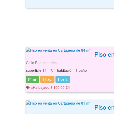
Piso e
Calle Fuendetodos
superficie 84 m², 1 habitación, 1 baño
84 m²
1 hab.
1
bañ.
¡¡Ha bajado 8.100,00 €!!
Piso e