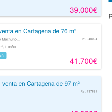
39.000€
R
venta en Cartagena de 76 m²
o Machuno...
Ref. 940024
m², 1 baño
añ.
41.700€
n venta en Cartagena de 97 m²
Ref. 737881