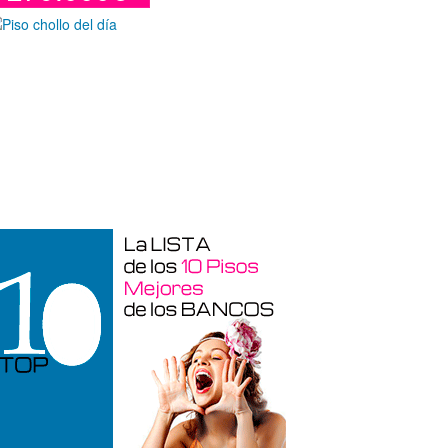
Duplex en venta en Torre De La
Horadada de 220 m²