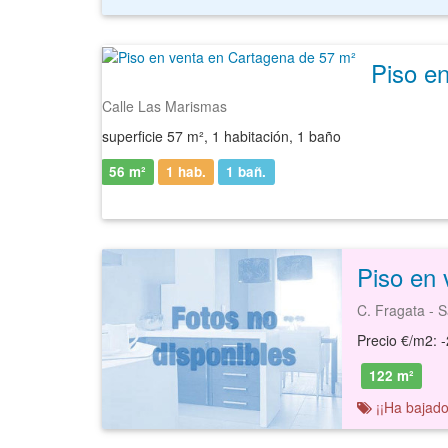
Piso e
Calle Las Marismas
superficie 57 m², 1 habitación, 1 baño
56 m²
1 hab.
1
bañ.
Piso en 
C. Fragata - S
Precio €/m2: 
122 m²
¡¡Ha bajado