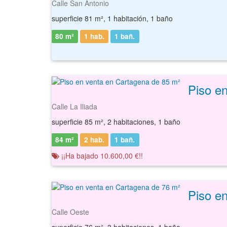
Calle San Antonio
superficie 81 m², 1 habitación, 1 baño
80 m²
1 hab.
1
bañ.
Piso e
Calle La Iliada
superficie 85 m², 2 habitaciones, 1 baño
84 m²
2 hab.
1
bañ.
¡¡Ha bajado 10.600,00 €!!
Piso e
Calle Oeste