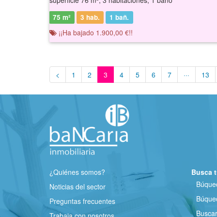
superficie 76 m², 3 habitaciones, 1 baño
75 m²
3 hab.
1
bañ.
¡¡Ha bajado 1.900,00 €!!
<
1
2
3
4
5
6
7
···
13
¿Quiénes somos?
Busca t
Búqued
Noticias del sector
Búqued
Preguntas frecuentes
Busca
Trabaja con nosotros