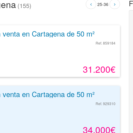
gena
F
25-36
(155)
n venta en Cartagena de 50 m²
Ref. 859184
31.200€
n venta en Cartagena de 50 m²
Ref. 929310
34.000€