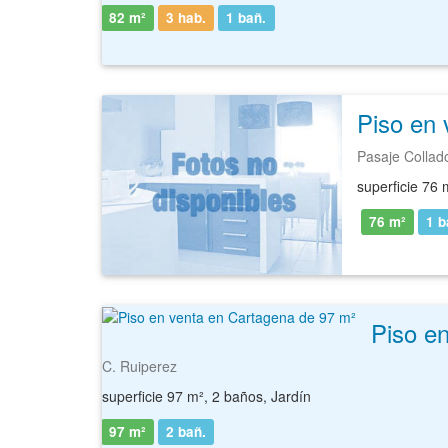
82 m²
3 hab.
1
bañ.
Piso en 
Pasaje Collad
superficie 76 
76 m²
1
b
Piso e
C. Ruiperez
superficie 97 m², 2 baños, Jardín
97 m²
2
bañ.