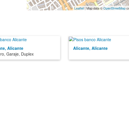
Leaflet
| Map data ©
OpenStreetMap
co
5.700€
8.100€
nte, Alicante
Alicante, Alicante
ero, Garaje, Duplex