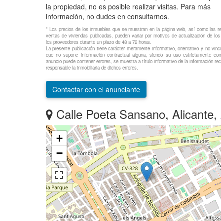
la propiedad, no es posible realizar visitas. Para más
información, no dudes en consultarnos.
* Los precios de los inmuebles que se muestran en la página web, así como las r
ventas de viviendas publicadas, pueden variar por motivos de actualización de l
los proveedores durante un plazo de 48 a 72 horas.
La presente publicación tiene carácter meramente informativo, orientativo y no vincu
que no supone información contractual alguna, siendo su uso estrictamente com
anuncio puede contener errores, se muestra a título informativo de la información reci
responsable la inmobiliaria de dichos errores.
Contactar con el anunciante
Calle Poeta Sansano, Alicante, Alica
+
−