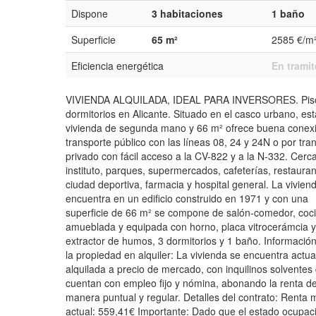
Dispone
3 habitaciones
1 baño
Superficie
65 m²
2585 €/m
Eficiencia energética
En tramit
VIVIENDA ALQUILADA, IDEAL PARA INVERSORES. Piso
dormitorios en Alicante. Situado en el casco urbano, est
vivienda de segunda mano y 66 m² ofrece buena conex
transporte público con las líneas 08, 24 y 24N o por tra
privado con fácil acceso a la CV-822 y a la N-332. Cerc
instituto, parques, supermercados, cafeterías, restauran
ciudad deportiva, farmacia y hospital general. La vivien
encuentra en un edificio construido en 1971 y con una
superficie de 66 m² se compone de salón-comedor, coc
amueblada y equipada con horno, placa vitrocerámcia y
extractor de humos, 3 dormitorios y 1 baño. Informació
la propiedad en alquiler: La vivienda se encuentra actu
alquilada a precio de mercado, con inquilinos solventes
cuentan con empleo fijo y nómina, abonando la renta d
manera puntual y regular. Detalles del contrato: Renta
actual: 559,41€ Importante: Dado que el estado ocupac