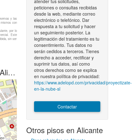
atender tus solicitudes,
peticiones o consultas recibidas
desde la web, mediante correo
eservas y las
electrónico o telefónico. Dar
os mismos con
respuesta a tu solicitud y hacer
lante, por lo
un seguimiento posterior. La
ercial. Este
legitimación del tratamiento es tu
bida, sin ser
consentimiento. Tus datos no
serán cedidos a terceros. Tienes
derecho a acceder, rectificar y
suprimir tus datos, así como
nte
otros derechos como se explica
en nuestra política de privacidad:
https://www.adelopd.com/privacidad/proyectizate-
en-la-nube-sl
Contactar
Otros pisos en Alicante