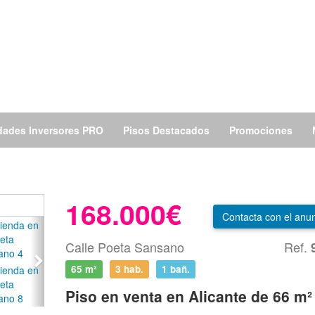
dades Inversores PRO
Pisos Destacados
Promociones
168.000€
Contacta
con el anun
Next
Calle Poeta Sansano
Ref.
65 m²
3 hab.
1
bañ.
Piso en venta en Alicante de 66 m²