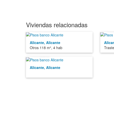
Viviendas relacionadas
139.000€
19
Alicante, Alicante
Alica
Otros 118 m², 4 hab
Trast
7.700€
Alicante, Alicante