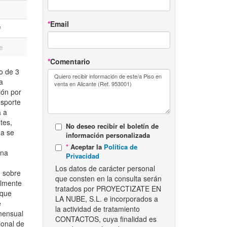
Email
²
e
Comentario
 de 3
a
ión por
nsporte
a a
tes,
No deseo recibir el boletín de
da se
información personalizada
Aceptar la
Política de
ina
Privacidad
Los datos de carácter personal
n sobre
que consten en la consulta serán
almente
tratados por PROYECTIZATE EN
 que
LA NUBE, S.L. e incorporados a
e
la actividad de tratamiento
 mensual
CONTACTOS, cuya finalidad es
ional de