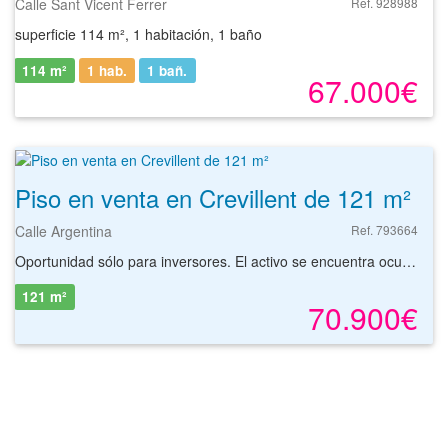
Calle Sant Vicent Ferrer
Ref. 928988
superficie 114 m², 1 habitación, 1 baño
114 m²
1 hab.
1
bañ.
67.000€
Piso en venta en Crevillent de 121 m²
Calle Argentina
Ref. 793664
Oportunidad sólo para inversores. El activo se encuentra ocupado por personas sin justo título. Debido al estado ocupacional del activo, no se pueden realizar visitas al mismo. Piso de segunda mano en venta situado en Crevillent (Alicante). Cuenta con una superficie de 121 m² distribuidos en varias dependencias y servicios. Se localiza en un edificio residencial y en sus inmediaciones dispone de todo tipo de servicios alrededor. Se vende junto con plaza de garaje en el mismo edificio. Tiene buena comunicación tanto por transporte público como por transporte privado. Podrá encontrar la vivienda que necesita y asegurar su inversión con el mejor de los asesoramientos especializados. Empiece ahora mismo pidiendo más información. Un responsable cercano a usted le atenderá personalmente.
121 m²
70.900€