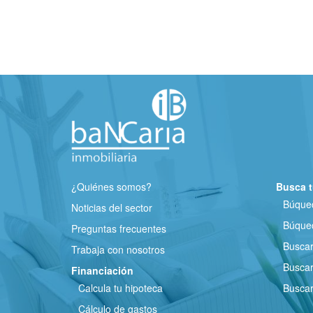
¿Quiénes somos?
Busca t
Búqued
Noticias del sector
Búqued
Preguntas frecuentes
Busca
Trabaja con nosotros
Buscar
Financiación
Calcula tu hipoteca
Buscar
Cálculo de gastos