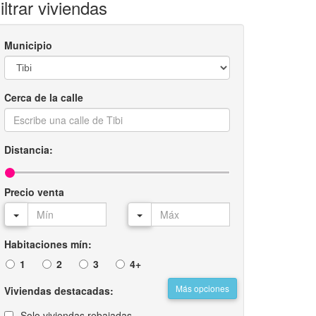
iltrar viviendas
Municipio
Cerca de la calle
Distancia:
Precio venta
Habitaciones mín:
1
2
3
4+
Más opciones
Viviendas destacadas:
Solo viviendas rebajadas