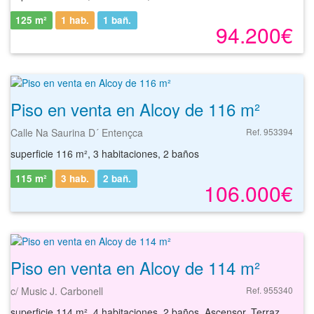
125 m²
1 hab.
1
bañ.
94.200€
Piso en venta en Alcoy de 116 m²
Calle Na Saurina D´ Entençca
Ref. 953394
superficie 116 m², 3 habitaciones, 2 baños
115 m²
3 hab.
2
bañ.
106.000€
Piso en venta en Alcoy de 114 m²
c/ Music J. Carbonell
Ref. 955340
superficie 114 m², 4 habitaciones, 2 baños, Ascensor, Terraza, Trastero, Patio, Solarium, Barbacoa