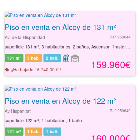
Piso en venta en Alcoy de 131 m²
Av. de la Hispanidad
Ref. 953644
superficie 131 m², 3 habitaciones, 2 baños, Ascensor, Trastero, Garaje, Calefacción
131 m²
3 hab.
2
bañ.
159.960€
¡¡Ha bajado 16.740,00 €!!
Piso en venta en Alcoy de 122 m²
Av Hispanitat
Ref. 959840
superficie 122 m², 1 habitación, 1 baño
121 m²
1 hab.
1
bañ.
160.000€