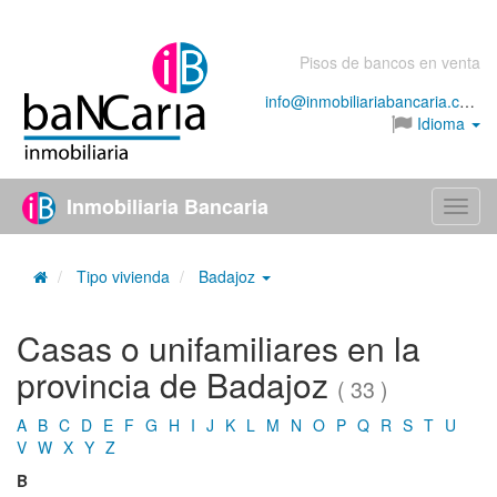
Pisos de bancos en venta
info@inmobiliariabancaria.com
Idioma
Inmobiliaria Bancaria
Menú
Tipo vivienda
Badajoz
Casas o unifamiliares en la
provincia de Badajoz
( 33 )
A
B
C
D
E
F
G
H
I
J
K
L
M
N
O
P
Q
R
S
T
U
V
W
X
Y
Z
B