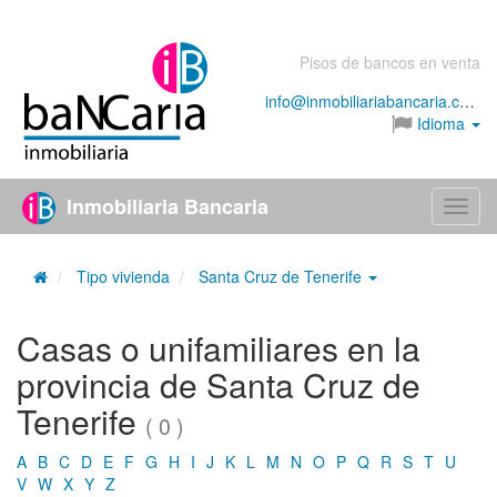
Pisos de bancos en venta
info@inmobiliariabancaria.com
Idioma
Inmobiliaria Bancaria
Menú
Tipo vivienda
Santa Cruz de Tenerife
Casas o unifamiliares en la
provincia de Santa Cruz de
Tenerife
( 0 )
A
B
C
D
E
F
G
H
I
J
K
L
M
N
O
P
Q
R
S
T
U
V
W
X
Y
Z