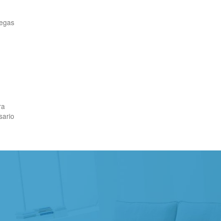
degas
ra
sario