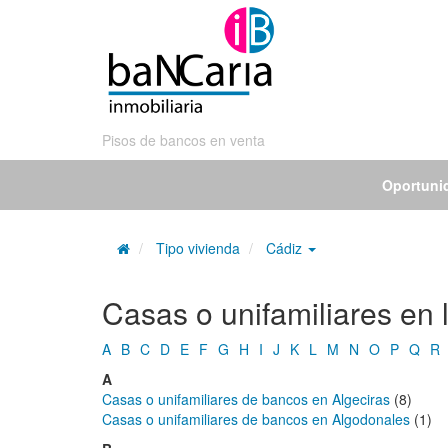
Pisos de bancos en venta
Oportuni
Tipo vivienda
Cádiz
Casas o unifamiliares en 
A
B
C
D
E
F
G
H
I
J
K
L
M
N
O
P
Q
R
A
Casas o unifamiliares de bancos en Algeciras
(8)
Casas o unifamiliares de bancos en Algodonales
(1)