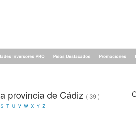
dades Inversores PRO
Pisos Destacados
Promociones
la provincia de Cádiz
C
( 39 )
S
T
U
V
W
X
Y
Z