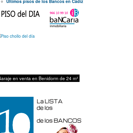
Últimos pisos de los Bancos en Cádiz
47.000€
araje en venta en Benidorm de 24 m²