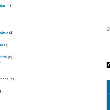
ejas
(1)
ontera
(2)
ra
(4)
María
(2)
)
G
rameda
(1)
1)