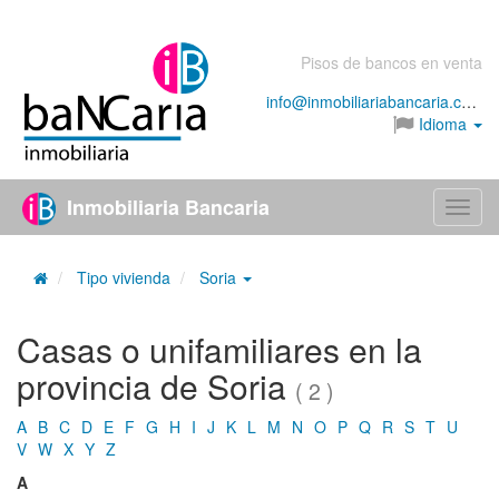
Pisos de bancos en venta
info@inmobiliariabancaria.com
Idioma
Inmobiliaria Bancaria
Menú
Tipo vivienda
Soria
Casas o unifamiliares en la
provincia de Soria
( 2 )
A
B
C
D
E
F
G
H
I
J
K
L
M
N
O
P
Q
R
S
T
U
V
W
X
Y
Z
A