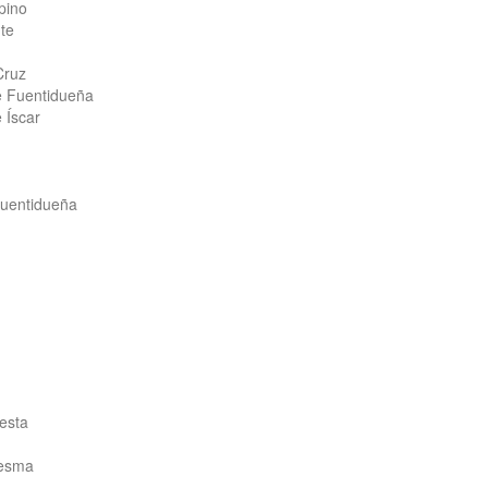
pino
te
Cruz
e Fuentidueña
 Íscar
Fuentidueña
esta
resma