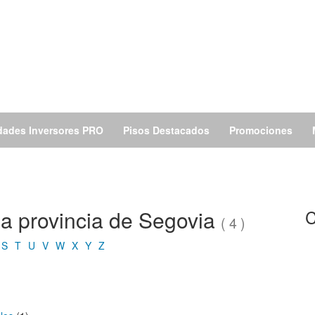
dades Inversores PRO
Pisos Destacados
Promociones
la provincia de Segovia
C
( 4 )
S
T
U
V
W
X
Y
Z