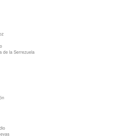
oz
lo
a de la Serrezuela
ión
dio
uevas