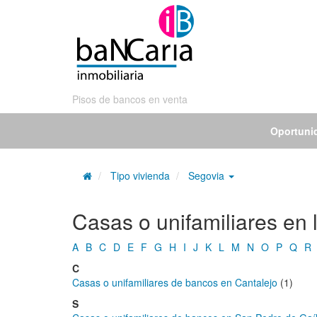
Pisos de bancos en venta
Oportuni
Tipo vivienda
Segovia
Casas o unifamiliares en 
A
B
C
D
E
F
G
H
I
J
K
L
M
N
O
P
Q
R
C
Casas o unifamiliares de bancos en Cantalejo
(1)
S