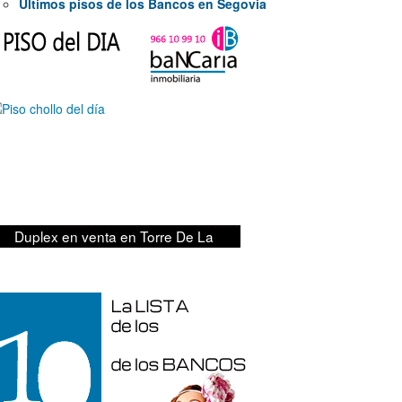
Últimos pisos de los Bancos en Segovia
279.000€
Duplex en venta en Torre De La
Horadada de 220 m²