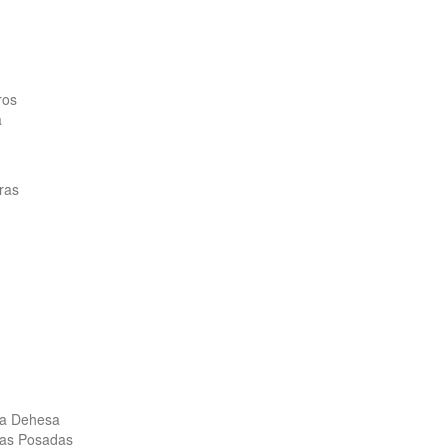
ros
a
ras
la Dehesa
las Posadas