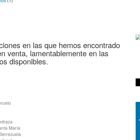
los
(1)
ciones en las que hemos encontrado
en venta, lamentablemente en las
os disponibles.
eruelo
edraza
anta María
 Serrezuela