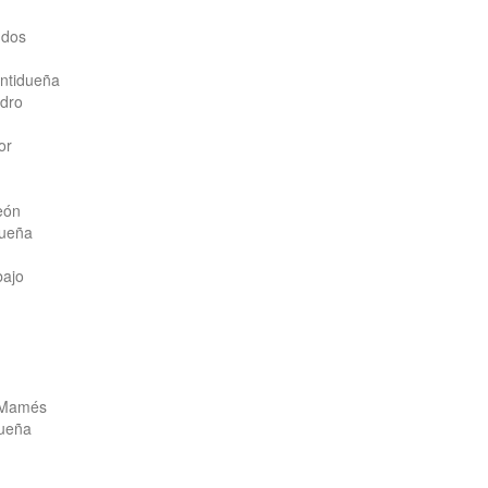
ndos
entidueña
edro
or
eón
dueña
bajo
n Mamés
dueña