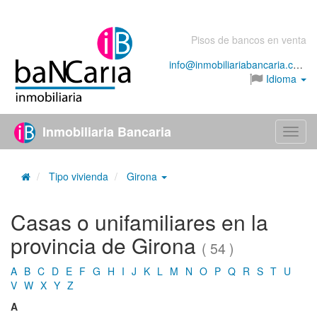
Pisos de bancos en venta
info@inmobiliariabancaria.com
Idioma
Inmobiliaria Bancaria
Menú
Tipo vivienda
Girona
Casas o unifamiliares en la
provincia de Girona
( 54 )
A
B
C
D
E
F
G
H
I
J
K
L
M
N
O
P
Q
R
S
T
U
V
W
X
Y
Z
A