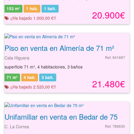
153 m²
1 hab.
1
bañ.
20.900€
¡¡Ha bajado 1.000,00 €!!
Piso en venta en Almería de 71 m²
Cala Higuera
Ref. 941697
superficie 71 m², 4 habitaciones, 3 baños
71 m²
4 hab.
3
bañ.
21.480€
¡¡Ha bajado 2.520,00 €!!
Unifamiliar en venta en Bedar de 75 m²
C. La Correa
Ref. 786630