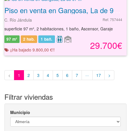
Piso en venta en Gangosa, La de 97 m²
C. Río Jándula
Ref. 757444
superficie 97 m², 2 habitaciones, 1 baño, Ascensor, Garaje
97 m²
2 hab.
1
bañ.
29.700€
¡¡Ha bajado 9.800,00 €!!
<
1
2
3
4
5
6
7
···
17
>
Filtrar viviendas
Municipio