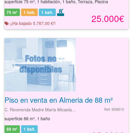
superficie 75 m², 1 habitación, 1 baño, Terraza, Piscina
75 m²
1 hab.
1
bañ.
25.000€
¡¡Ha bajado 5.787,00 €!!
Piso en venta en Almeria de 88 m²
C. Reverenda Madre María Micaela...
Ref. 939910
superficie 88 m², 1 baño
88 m²
1
bañ.