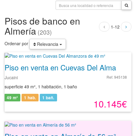
Pisos de banco en
1-12
Almería
(203)
Ordenar por
Relevancia
Piso en venta en Cuevas Del Almanzora de 49 m²
Jucaini
Ref. 945138
superficie 49 m², 1 habitación, 1 baño
49 m²
1 hab.
1
bañ.
10.145€