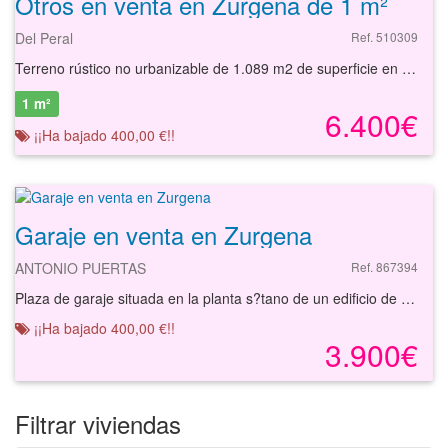
Otros en venta en Zurgena de 1 m²
Del Peral
Ref. 510309
Terreno rústico no urbanizable de 1.089 m2 de superficie en Zurgena, próximo al Parque Los LLanos del PeralSolicite más información sin ningún tipo de compromiso.
1 m²
6.400€
¡¡Ha bajado 400,00 €!!
Garaje en venta en Zurgena
ANTONIO PUERTAS
Ref. 867394
Plaza de garaje situada en la planta s?tano de un edificio de tres alturas sobre rasante y un s?tano, ubicado en la localidad de Zurgena, provincia de Almer?a. La plaza de garaje mide aproximadamente 16 m? construidos. El edificio se encuentra en una manzana cerrada en el centro de una zona urbana, con edificaciones de tipolog?a unifamiliar en una o dos plantas con una antig?edad entre 20-30 a?os. Cuenta con f?cil acceso por carretera, pr?ximo al ayuntamiento y junto a las zonas m?s transitadas de la localidad. A su alrededor podemos encontrar cajeros, hoteles y bares.
¡¡Ha bajado 400,00 €!!
3.900€
Filtrar viviendas