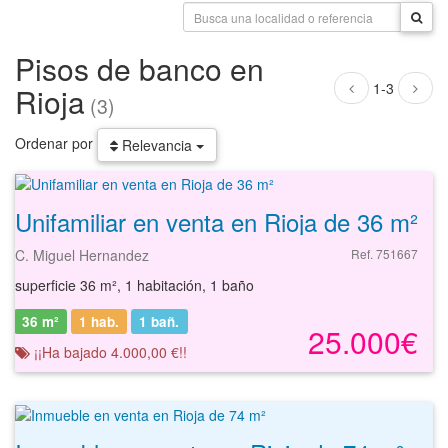
Pisos de banco en
1-3
Rioja
(3)
Ordenar por
Relevancia
Unifamiliar en venta en Rioja de 36 m²
C. Miguel Hernandez
Ref. 751667
superficie 36 m², 1 habitación, 1 baño
36 m²
1 hab.
1
bañ.
25.000€
¡¡Ha bajado 4.000,00 €!!