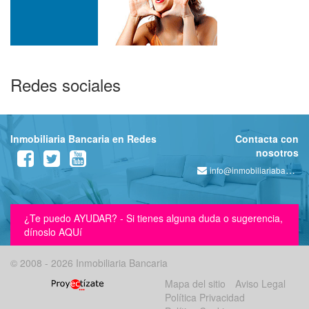
Redes sociales
Inmobiliaria Bancaria en Redes
Contacta con
nosotros
info@inmobiliariabancaria.com
¿Te puedo AYUDAR? - Si tienes alguna duda o sugerencia,
dínoslo AQUí
© 2008 - 2026 Inmobiliaria Bancaria
Mapa del sitio
Aviso Legal
Política Privacidad