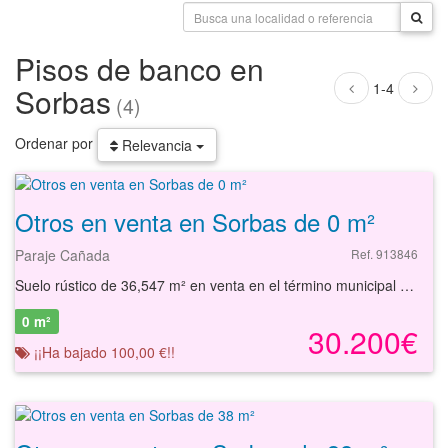
Pisos de banco en
1-4
Sorbas
(4)
Ordenar por
Relevancia
Otros en venta en Sorbas de 0 m²
Paraje Cañada
Ref. 913846
Suelo rústico de 36,547 m² en venta en el término municipal de Sorbas, Almería. Se sitúa en el paraje Cañada, a pocos kilómetros de la población, siendo un área conocida por su paisaje natural y vistas panorámicas. Este suelo ofrece la oportunidad perfecta para aquellos interesados en desarrollar un proyecto agrícola o contemplar el desarrollo a largo plazo dada su ubicación estratégica. El terreno dispone de un fácil acceso a través de la autovía A-92, que conecta eficientemente la zona con otros puntos principales de Málaga y Andalucía. Aunque en el entorno inmediato del activo no hay acceso directo al transporte público, la localidad de Antequera está bien comunicada con servicios de autobuses interurbanos que facilitan el desplazamiento tanto local como regional. En Antequera, se puede disfrutar de una amplia oferta de servicios esenciales, incluyendo supermercados, restaurantes, instalaciones deportivas y centros educativos. La localidad también es conocida por sus puntos de interés histórico y cultural, como el famoso Conjunto Arqueológico Dólmenes de Antequera, que es Patrimonio Mundial por la UNESCO. Además, cuenta con el Hospital Comarcal de Antequera asegurando la atención sanitaria. Con nuestros servicios, podrá encontrar el suelo rústico que necesita y asegurar su inversión con el mejor de los asesoramientos especializados. Empiece ahora mismo pidiendo más información. Un responsable cercano a usted le atenderá personalmente.
0 m²
30.200€
¡¡Ha bajado 100,00 €!!