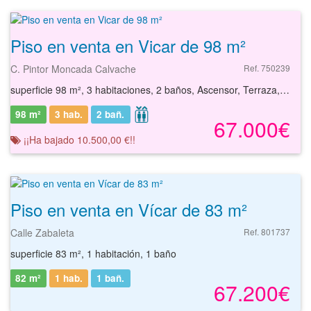
Piso en venta en Vicar de 98 m²
C. Pintor Moncada Calvache
Ref. 750239
superficie 98 m², 3 habitaciones, 2 baños, Ascensor, Terraza, Duplex
98 m²
3 hab.
2
bañ.
67.000€
¡¡Ha bajado 10.500,00 €!!
Piso en venta en Vícar de 83 m²
Calle Zabaleta
Ref. 801737
superficie 83 m², 1 habitación, 1 baño
82 m²
1 hab.
1
bañ.
67.200€