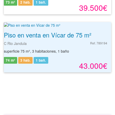
73 m²
2 hab.
1
bañ.
39.500€
Piso en venta en Vícar de 75 m²
C Rio Jandula
Ref. 789194
superficie 75 m², 3 habitaciones, 1 baño
74 m²
3 hab.
1
bañ.
43.000€