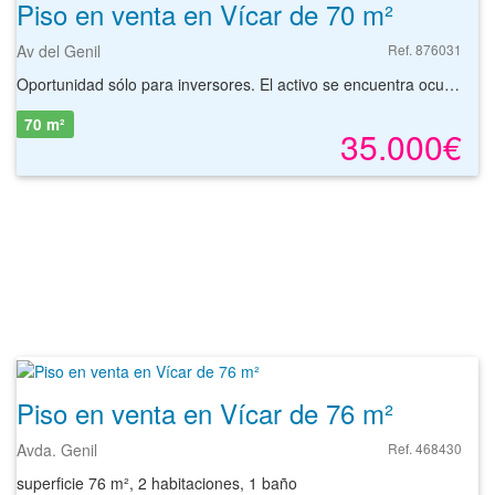
Piso en venta en Vícar de 70 m²
Av del Genil
Ref. 876031
Oportunidad sólo para inversores. El activo se encuentra ocupado por persona sin justo título. Debido al estado ocupacional del activo, no se pueden realizar visitas al mismo. Piso de segunda mano en venta situado en Vícar, en la provincia de Almería. Cuenta con una superficie de 70 m² distribuidos en varias dependencias y servicios. Se localiza en una zona residencial y en sus inmediaciones dispone de todo tipo de servicios. Tiene buena comunicación, tanto por medio de transporte público, como a través de vehículo privado. Podrá encontrar la vivienda que necesita y asegurar su inversión con el mejor de los asesoramientos especializados. Empiece ahora mismo pidiendo más información. Un responsable cercano a usted le atenderá personalmente.
70 m²
35.000€
Piso en venta en Vícar de 76 m²
Avda. Genil
Ref. 468430
superficie 76 m², 2 habitaciones, 1 baño