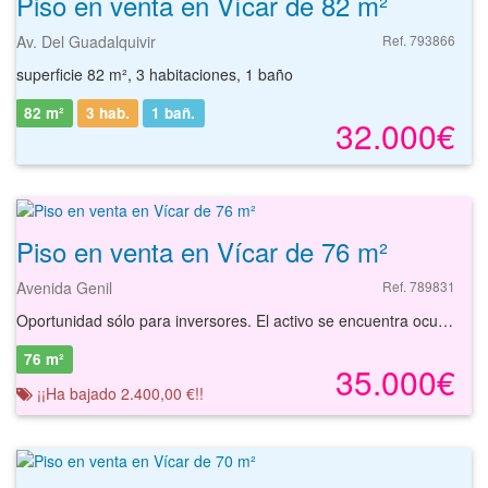
Piso en venta en Vícar de 82 m²
Av. Del Guadalquivir
Ref. 793866
superficie 82 m², 3 habitaciones, 1 baño
82 m²
3 hab.
1
bañ.
32.000€
Piso en venta en Vícar de 76 m²
Avenida Genil
Ref. 789831
Oportunidad sólo para inversores. El activo se encuentra ocupado por persona sin justo título. Debido al estado ocupacional del activo, no se pueden realizar visitas al mismo. Piso de segunda mano en venta con garaje anejo, situado en edificio residencial con servicio de ascensor en Vicar (Almería). Cuenta con una superficie de 76,02 m² distribuida en varias estancias y dependencias. En sus inmediaciones dispone de todo tipo de servicios. Tiene buena comunicación tanto por transporte público como por transporte privado. Podrá encontrar la vivienda que necesita y asegurar su inversión con el mejor de los asesoramientos especializados. Empiece ahora mismo pidiendo más información. Un responsable cercano a usted le atenderá personalmente.
76 m²
35.000€
¡¡Ha bajado 2.400,00 €!!