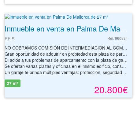
Inmueble en venta en Palma De Mallorca de 27 m²
REIS
Ref. 960934
NO COBRAMOS COMISIÓN DE INTERMEDIACIÓN AL COMPRADOR
Gran oportunidad de adquirir en propiedad esta plaza de parking en el camino del Reis, en la localidad de Palma de Mallorca. Se destaca por su excelente ubicación y accesibilidad. Situada en una zona muy bien comunicada, con fácil acceso a la Ma-20 y muy próxima a la parada de autobuses, es ideal para aquellos que buscan una solución cómoda y segura para estacionar su vehículo. Además, su buena maniobrabilidad la hace perfecta para todo tipo de coche. Edificio destinado a oficinas.
Di adiós a tus problemas de aparcamiento con la plaza de garaje que tenemos para ti. Con fácil acceso mediante rampa y puerta mecanizada, se trata de una plaza muy cómoda por su amplitud y fácil maniobrabilidad. Podrás acceder de manera directa a las plantas superiores mediante el ascensor comunitario.
Se ofertan varias plazas y oficinas en el mismo edificio, consultar condiciones y disponibilidad.
Un garaje te brinda múltiples ventajas: protección, seguridad y mayor comodidad. Invertir en un garaje ofrece ventajas como bajo coste inicial, escaso mantenimiento y demanda estable, especialmente en zonas urbanas. Genera ingresos pasivos mediante alquiler y, en comparación con otros activos, suele ser menos afectado por crisis económicas.
27 m²
20.800€