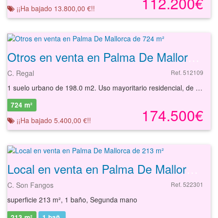
112.200€
¡¡Ha bajado 13.800,00 €!!
Otros en venta en Palma De Mallorca de 724 m²
C. Regal
Ref. 512109
1 suelo urbano de 198.0 m2. Uso mayoritario residencial, de 540 m2 de 540 m2 de edificabilidad total, y con un máximo de 7 viviendas.Suelo que actualmente no es apto para construir por estar condicionado a la ejecución y/o tramitación de algún instrumento de gestión urbanística, no habiendo adquirido la condición de ¿solar¿.
724 m²
174.500€
¡¡Ha bajado 5.400,00 €!!
Local en venta en Palma De Mallorca de 213 m²
C. Son Fangos
Ref. 522301
superficie 213 m², 1 baño, Segunda mano
213 m²
1
bañ.