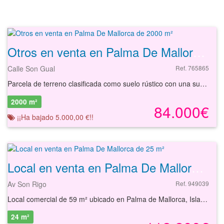
Otros en venta en Palma De Mallorca de 2000 m²
Calle Son Gual
Ref. 765865
Parcela de terreno clasificada como suelo rústico con una superficie de 2000 m² situado en Palma de Mallorca. La parcela está comunicada mediante caminos y la carretera Ma-15 a pocos minutos. La zona no dispone de equipamientos, encontrándose estos en el entorno más próximo. Se trata de un suelo rústico, con una superficie de 2000 m². Podrá conocer las posibilidades reales de este suelo y valorar sus posibilidades de inversión. Empiece ahora mismo pidiendo más información. Un responsable cercano a usted le atenderá personalmente.
2000 m²
84.000€
¡¡Ha bajado 5.000,00 €!!
Local en venta en Palma De Mallorca de 25 m²
Av Son Rigo
Ref. 949039
Local comercial de 59 m² ubicado en Palma de Mallorca, Islas Baleares. Se trata de un lote formado por dos locales comerciales que tienen un total de 59 m² distribuidos en varias dependencias. Cuenta con acceso directo desde calle, lo que facilita la entrada y salida de clientes y proveedores. Incluye un trastero de 14 m². El local comercial se sitúa en el barrio de Les Meravelles, en la zona costera de Palma de Mallorca, con excelentes accesos a través de la autovía Ma-19, que conecta rápidamente con el centro de la ciudad y el aeropuerto de Palma. La zona dispone de una amplia oferta de transporte público, incluyendo varias líneas de autobús urbano que comunican con diferentes puntos de Palma y el resto de la isla. Además, la proximidad al Aeropuerto de Palma de Mallorca facilita la llegada de visitantes y clientes tanto nacionales como internacionales. En el entorno inmediato se pueden encontrar servicios como supermercados, restaurantes, instalaciones deportivas, centros educativos, oficinas bancarias y otros negocios comerciales. Entre los puntos de interés cercanos destacan la Playa de s´Arenal, uno de los principales atractivos turísticos de la ciudad, el Palma Aquarium, el Club Náutico Arenal y el Parque de la Ribera. Asimismo, en las proximidades se localizan centros de salud y el Hospital Sant Joan de Déu Palma-Inca, garantizando una atención sanitaria de calidad. La zona cuenta también con acceso a centros comerciales y una variada oferta de ocio y servicios, lo que contribuye a la dinamización comercial y empresarial del área. Con nuestros servicios podrá encontrar el local comercial que necesita y asegurar su inversión con el mejor de los asesoramientos especializados. Empiece ahora mismo pidiendo más información. Un responsable cercano a usted le atenderá personalmente.
24 m²