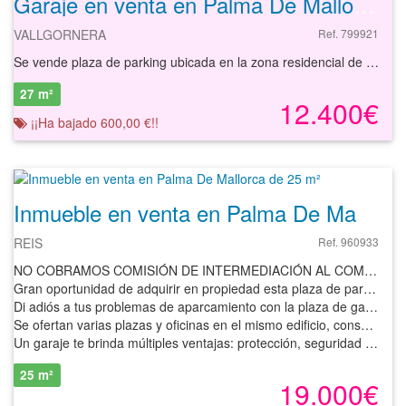
Garaje en venta en Palma De Mallorca de 27 m²
VALLGORNERA
Ref. 799921
Se vende plaza de parking ubicada en la zona residencial de Son Gual, situada en el municipio de Palma de Mallorca, provincia de Balares Se ubica en planta sótano de un edificio residencial de viviendas. Fácil acceso y buena maniobrabilidad
27 m²
12.400€
¡¡Ha bajado 600,00 €!!
Inmueble en venta en Palma De Mallorca de 25 m²
REIS
Ref. 960933
NO COBRAMOS COMISIÓN DE INTERMEDIACIÓN AL COMPRADOR
Gran oportunidad de adquirir en propiedad esta plaza de parking en el camino del Reis, en la localidad de Palma de Mallorca. Se destaca por su excelente ubicación y accesibilidad. Situada en una zona muy bien comunicada, con fácil acceso a la Ma-20 y muy próxima a la parada de autobuses, es ideal para aquellos que buscan una solución cómoda y segura para estacionar su vehículo. Además, su buena maniobrabilidad la hace perfecta para todo tipo de coche. Edificio destinado a oficinas.
Di adiós a tus problemas de aparcamiento con la plaza de garaje que tenemos para ti. Con fácil acceso mediante rampa y puerta mecanizada, se trata de una plaza muy cómoda por su amplitud y fácil maniobrabilidad. Podrás acceder de manera directa a las plantas superiores mediante el ascensor comunitario.
Se ofertan varias plazas y oficinas en el mismo edificio, consultar condiciones y disponibilidad.
Un garaje te brinda múltiples ventajas: protección, seguridad y mayor comodidad. Invertir en un garaje ofrece ventajas como bajo coste inicial, escaso mantenimiento y demanda estable, especialmente en zonas urbanas. Genera ingresos pasivos mediante alquiler y, en comparación con otros activos, suele ser menos afectado por crisis económicas.
25 m²
19.000€