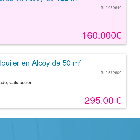
Ref. 959840
160.000€
lquiler en Alcoy de 50 m²
Ref. 562809
nado, Calefacción
295,00 €