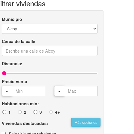
iltrar viviendas
Municipio
Cerca de la calle
Distancia:
Precio venta
Habitaciones mín:
1
2
3
4+
Más opciones
Viviendas destacadas:
Solo viviendas rebajadas