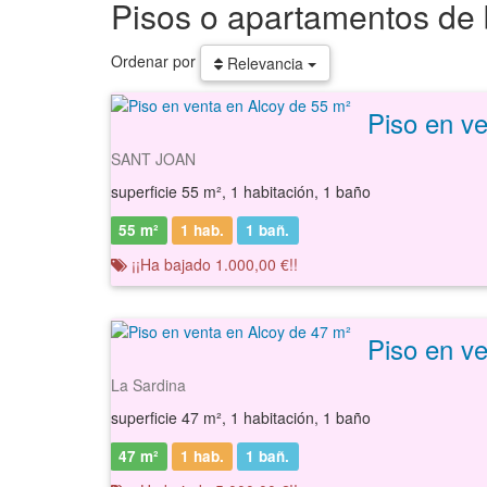
Pisos o apartamentos de
Ordenar por
Relevancia
Piso en v
SANT JOAN
superficie 55 m², 1 habitación, 1 baño
55 m²
1 hab.
1
bañ.
¡¡Ha bajado 1.000,00 €!!
Piso en v
La Sardina
superficie 47 m², 1 habitación, 1 baño
47 m²
1 hab.
1
bañ.