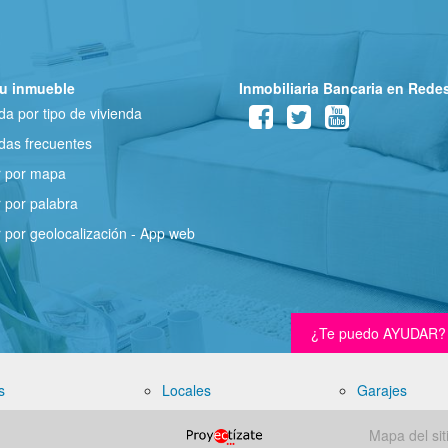
u inmueble
Inmobiliaria Bancaria en Rede
a por tipo de vivienda
as frecuentes
r por mapa
 por palabra
 por geolocalización - App web
¿Te puedo AYUDAR? - 
s
Locales
Garajes
Mapa del sit