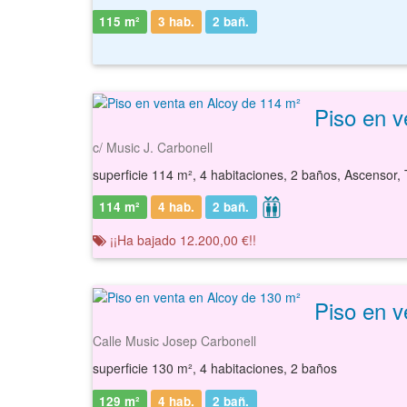
115 m²
3 hab.
2
bañ.
Piso en v
c/ Music J. Carbonell
superficie 114 m², 4 habitaciones, 2 baños, Ascensor, 
114 m²
4 hab.
2
bañ.
¡¡Ha bajado 12.200,00 €!!
Piso en v
Calle Music Josep Carbonell
superficie 130 m², 4 habitaciones, 2 baños
129 m²
4 hab.
2
bañ.