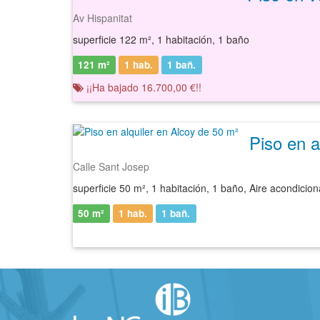
Av Hispanitat
superficie 122 m², 1 habitación, 1 baño
121 m²
1 hab.
1
bañ.
¡¡Ha bajado 16.700,00 €!!
Piso en a
Calle Sant Josep
superficie 50 m², 1 habitación, 1 baño, Aire acondicio
50 m²
1 hab.
1
bañ.