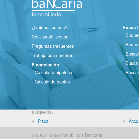
¿Quiénes somos?
Busca t
Búqued
Noticias del sector
Búqued
Preguntas frecuentes
Busca
Trabaja con nosotros
Buscar
Financiación
Calcula tu hipoteca
Buscar
Cálculo de gastos
Búsquedas:
Pisos
Ático
© 2008 - 2026 Inmobiliaria Bancaria