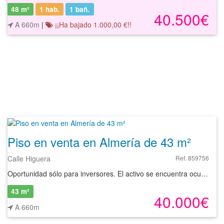
48 m²
1 hab.
1
bañ.
40.500€
A 660m
|
¡¡Ha bajado 1.000,00 €!!
Piso en venta en Almería de 43 m²
Calle Higuera
Ref. 859756
Oportunidad sólo para inversores. El activo se encuentra ocupado por persona sin justo título. Debido al estado ocupacional del activo, no se pueden realizar visitas al mismo. Piso de segunda mano en venta situado en Almería. Cuenta con una superficie de 43,42 m² distribuidos en varias dependencias. Se localiza en la primera planta de un edificio residencial y en sus inmediaciones dispone de todo tipo de servicios. Tiene buena comunicación tanto por transporte público como por transporte privado. Podrá encontrar la vivienda que necesita y asegurar su inversión con el mejor de los asesoramientos especializados. Empiece ahora mismo pidiendo más información. Un responsable cercano a usted le atenderá personalmente.
43 m²
40.000€
A 660m