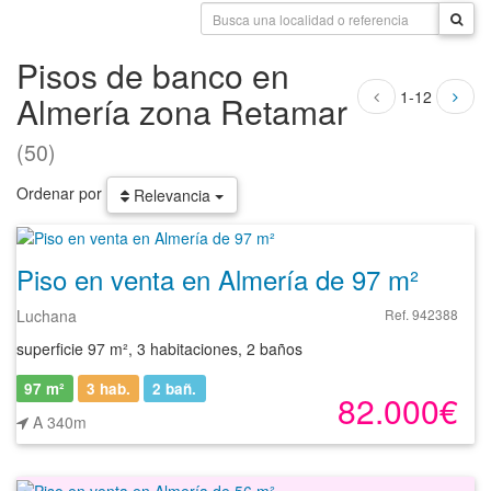
Pisos de banco en
1-12
Almería zona Retamar
(50)
Ordenar por
Relevancia
Piso en venta en Almería de 97 m²
Luchana
Ref. 942388
superficie 97 m², 3 habitaciones, 2 baños
97 m²
3 hab.
2
bañ.
82.000€
A 340m