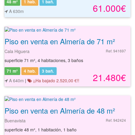
48 m²
1 hab.
1
bañ.
61.000€
A 630m
Piso en venta en Almería de 71 m²
Cala Higuera
Ref. 941697
superficie 71 m², 4 habitaciones, 3 baños
71 m²
4 hab.
3
bañ.
21.480€
A 640m
|
¡¡Ha bajado 2.520,00 €!!
Piso en venta en Almería de 48 m²
Buenavista
Ref. 942424
superficie 48 m², 1 habitación, 1 baño