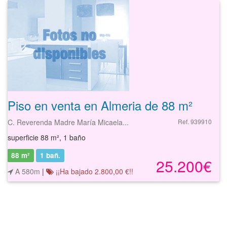
Piso en venta en Almeria de 88 m²
C. Reverenda Madre María Micaela...
Ref. 939910
superficie 88 m², 1 baño
88 m²
1
bañ.
25.200€
A 580m
|
¡¡Ha bajado 2.800,00 €!!