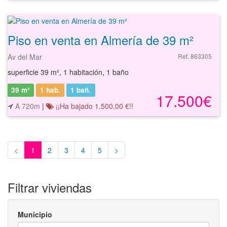
Piso en venta en Almería de 39 m²
Av del Mar
Ref. 863305
superficie 39 m², 1 habitación, 1 baño
39 m²
1 hab.
1
bañ.
17.500€
A 720m
|
¡¡Ha bajado 1.500,00 €!!
<
1
2
3
4
5
>
Filtrar viviendas
Municipio