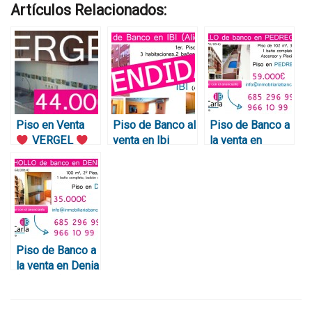
Artículos Relacionados:
Piso en Venta
Piso de Banco al
Piso de Banco a
VERGEL
venta en Ibi
la venta en
Pisos de Banco
(Alicante) –
Pedreguer
en Alicante •
90m2
(Alicante)
CHOLLO de
Reformado –
102m2 – Chollo
44.000€
78.000€
de 59.000€
Piso de Banco a
la venta en Denia
(Alicante) –
Chollo de
35.000€