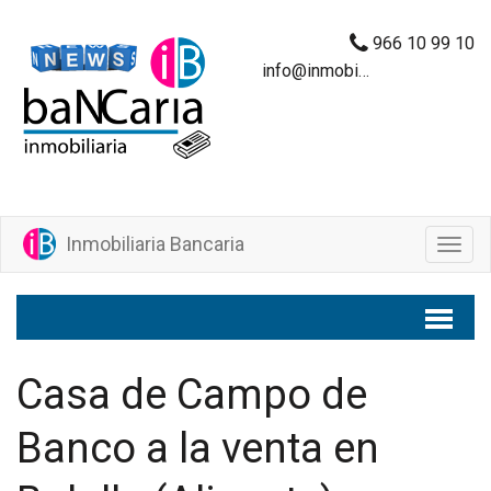
966 10 99 10
info@inmobiliariabancaria.com
Inmobiliaria Bancaria
M
e
n
ú
Casa de Campo de
Banco a la venta en