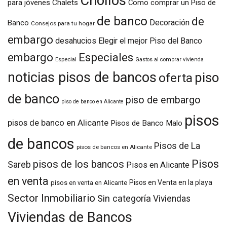
Chollos
para jóvenes
Chalets
Como comprar un Piso de
de banco
de
Decoración
Banco
Consejos para tu hogar
embargo
desahucios
Elegir el mejor Piso del Banco
embargo
Especiales
Especial
Gastos al comprar vivienda
noticias pisos de bancos
piso
oferta
de banco
piso de embargo
piso de banco en Alicante
pisos
pisos de banco en Alicante
Pisos de Banco Malo
de bancos
Pisos de La
pisos de bancos en Alicante
Pisos
pisos de los bancos
Sareb
Pisos en Alicante
en venta
Pisos en Venta en la playa
pisos en venta en Alicante
Sector Inmobiliario
Sin categoría
Viviendas
Viviendas de Bancos