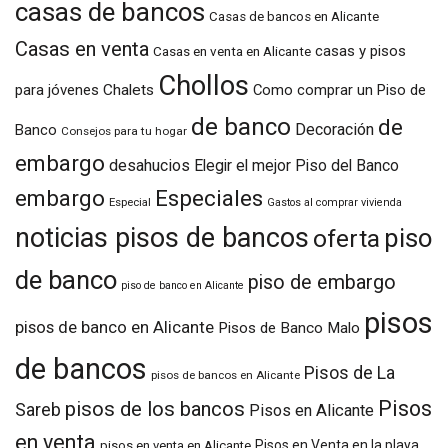
casas de bancos
Casas de bancos en Alicante
Casas en venta
casas y pisos
Casas en venta en Alicante
Chollos
para jóvenes
Chalets
Como comprar un Piso de
de banco
de
Decoración
Banco
Consejos para tu hogar
embargo
desahucios
Elegir el mejor Piso del Banco
embargo
Especiales
Especial
Gastos al comprar vivienda
noticias pisos de bancos
piso
oferta
de banco
piso de embargo
piso de banco en Alicante
pisos
pisos de banco en Alicante
Pisos de Banco Malo
de bancos
Pisos de La
pisos de bancos en Alicante
Pisos
pisos de los bancos
Sareb
Pisos en Alicante
en venta
Pisos en Venta en la playa
pisos en venta en Alicante