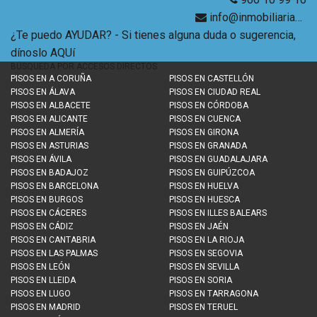
info@inmobiliariabancaria.com
¿Te puedo AYUDAR? - Si tienes alguna duda o sugerencia,
dínoslo AQUí
BÚSQUEDA POR ACCESOS DIRECTOS
PISOS EN
A CORUÑA
PISOS EN
CASTELLÓN
PISOS EN
ÁLAVA
PISOS EN
CIUDAD REAL
PISOS EN
ALBACETE
PISOS EN
CÓRDOBA
PISOS EN
ALICANTE
PISOS EN
CUENCA
PISOS EN
ALMERÍA
PISOS EN
GIRONA
PISOS EN
ASTURIAS
PISOS EN
GRANADA
PISOS EN
ÁVILA
PISOS EN
GUADALAJARA
PISOS EN
BADAJOZ
PISOS EN
GUIPÚZCOA
PISOS EN
BARCELONA
PISOS EN
HUELVA
PISOS EN
BURGOS
PISOS EN
HUESCA
PISOS EN
CÁCERES
PISOS EN
ILLES BALEARS
PISOS EN
CÁDIZ
PISOS EN
JAÉN
PISOS EN
CANTABRIA
PISOS EN
LA RIOJA
PISOS EN
LAS PALMAS
PISOS EN
SEGOVIA
PISOS EN
LEÓN
PISOS EN
SEVILLA
PISOS EN
LLEIDA
PISOS EN
SORIA
PISOS EN
LUGO
PISOS EN
TARRAGONA
PISOS EN
MADRID
PISOS EN
TERUEL