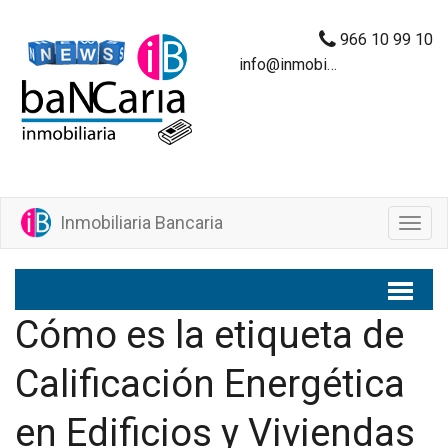
966 10 99 10
info@inmobiliariabancaria.com
Inmobiliaria Bancaria
M
e
n
ú
Cómo es la etiqueta de
Calificación Energética
en Edificios y Viviendas