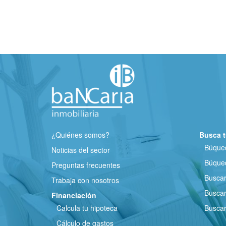
¿Quiénes somos?
Busca t
Búqued
Noticias del sector
Búqued
Preguntas frecuentes
Busca
Trabaja con nosotros
Buscar
Financiación
Calcula tu hipoteca
Buscar
Cálculo de gastos