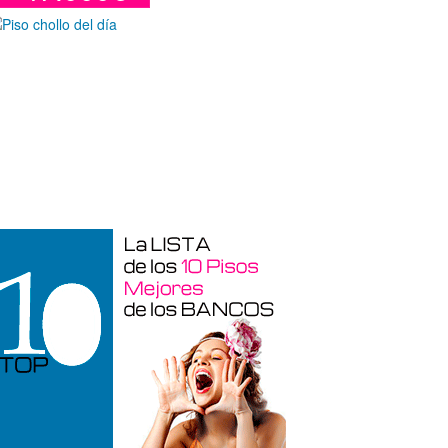
araje en venta en Benidorm de 24 m²