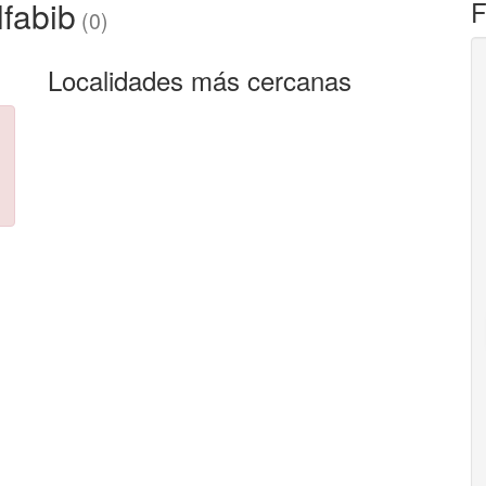
lfabib
F
(0)
Localidades más cercanas