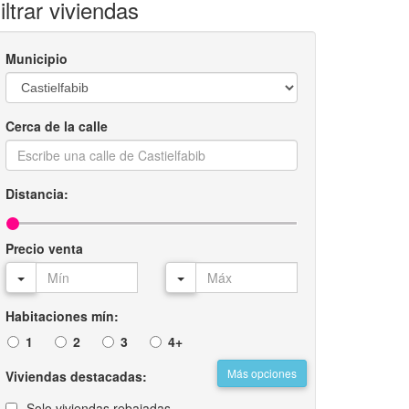
iltrar viviendas
Municipio
Cerca de la calle
Distancia:
Precio venta
Habitaciones mín:
1
2
3
4+
Más opciones
Viviendas destacadas:
Solo viviendas rebajadas