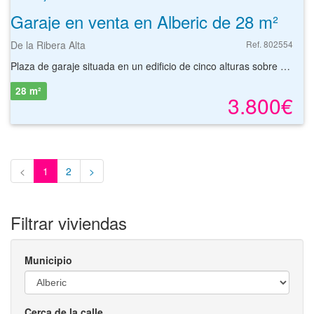
Garaje en venta en Alberic de 28 m²
De la Ribera Alta
Ref. 802554
Plaza de garaje situada en un edificio de cinco alturas sobre rasante y una altura bajo rasante, con ascensor, que fue construido en el año 2005. La plaza de garaje esta ubicado en la localidad de Alberic, en la provincia de Valencia.
28 m²
3.800€
<
1
2
>
Filtrar viviendas
Municipio
Cerca de la calle