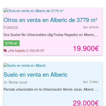
Otros en venta en Alberic de 3779 m²
FONDOS
Ref. 800030
Dos Suelos No Urbanizables (Agr?colas Regadio) en Alberic, provincia de Valencia, con una superficie total de 7.092 m?. El % de propiedad que se posee en las fincas registrales es del 100 %. Las dos fincas conforman la Parcela 143 del Pol?gono 32 de Catastro.
3779 m²
19.900€
¡¡Ha bajado 2.100,00 €!!
Suelo en venta en Alberic
Ur. Monte Jucar
Ref. 774961
Parcela urbanizable en la Urbanización Monte Júcar, Alberic (Valencia). Uso permitido: construcción de vivienda aislada unifamiliar con parcela. Superficie edificable de la parcela: 522 m2 aproximadamente. Altura máxima de 2 niveles. Buen acceso por carretera.
29.000€