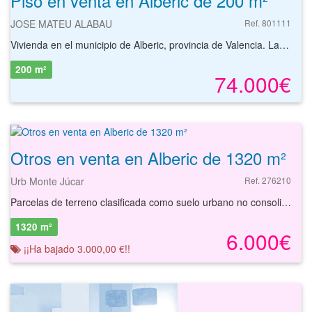
Piso en venta en Alberic de 200 m²
JOSE MATEU ALABAU
Ref. 801111
Vivienda en el municipio de Alberic, provincia de Valencia. La vivienda tiene 163,02m2 El inmueble se encuentra en una zona tranquila, rodeado por viviendas residenciales de similares características. Cuenta con fácil acceso a la carretera y otros nudos de comunicación. Cercano a establecimientos y comercios de la zona.
200 m²
74.000€
Otros en venta en Alberic de 1320 m²
Urb Monte Júcar
Ref. 276210
Parcelas de terreno clasificada como suelo urbano no consolidado con superficies desde 1320 m² hasta 2050 m², de uso residencial situada en la localidad de Albéric, provincia de Valencia. Se trata de parcelas clasificadas como suelo urbano no consolidado, con superficies desde 1320 m² hasta 2050 m² y que admiten una edificabilidad desde 300 m²t. Tiene como uso principal el residencial. La parcela se localiza en el extrarradio de la localidad, a 8 km de Alzira y a 40 km de la capital valenciana. Bien comunicada, pocos minutos de la autovía A-7 y las carreteras comarcales CV-5590 y CV-557. La zona dispone de variado equipamiento, consultorio, farmacia, restaurantes, piscina, etc. Podrá conocer las posibilidades reales de este solar y valorar sus posibilidades de inversión. Empiece ahora mismo pidiendo más información. Un responsable cercano a usted le atenderá personalmente.
1320 m²
6.000€
¡¡Ha bajado 3.000,00 €!!