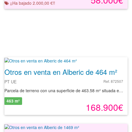
¡¡Ha bajado 2.000,00 €!!
Otros en venta en Alberic de 464 m²
PT UE
Ref. 872507
Parcela de terreno con una superficie de 463.58 m² situada en la localidad de Alberic, provincia de Valencia. Se trata de un terreno clasificado como suelo urbanizable sectorizado, con una superficie de 463.58 m², de uso residencial para viviendas en bloque y con una edificabilidad de 1854.33 m²t. La accesibilidad a la zona es buena. La comunicación terrestre por carretera no plantea problemas y proporciona fácil accesibilidad a todas las poblaciones de la comarca y a la capital. La autovía de Levante, la A-7 atraviesa el término municipal de Alberic, teniendo dos entradas a la población, enlazando directamente una de ellas con los polígonos industriales. Además, dispone de estación de tren. La zona está dotada de equipamiento variado, restaurantes, zona deportiva, supermercado, polideportivo, gimnasio, etc. Con nuestros servicios podrá conocer las posibilidades reales de este suelo y valorar sus posibilidades de inversión. Empiece ahora mismo pidiendo más información. Un responsable cercano a usted le atenderá personalmente.
463 m²
168.900€