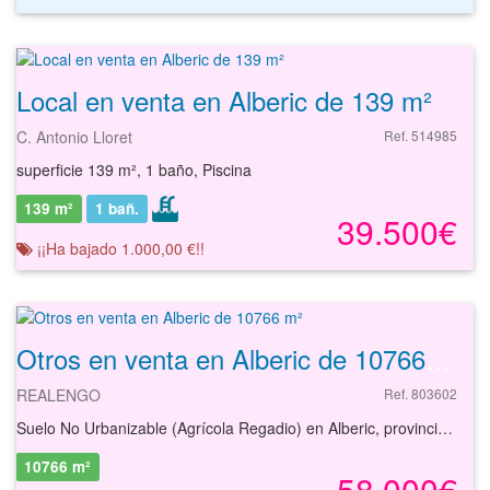
Local en venta en Alberic de 139 m²
C. Antonio Lloret
Ref. 514985
superficie 139 m², 1 baño, Piscina
139 m²
1
bañ.
39.500€
¡¡Ha bajado 1.000,00 €!!
Otros en venta en Alberic de 10766 m²
REALENGO
Ref. 803602
Suelo No Urbanizable (Agrícola Regadio) en Alberic, provincia de Valencia, con una superficie de 10.766 m². El % de propiedad que se posee en la finca registral es del 100 %.
10766 m²
58.000€