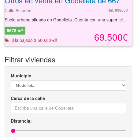
Otros en venta en Godelleta de 6679 m²
Calle Asturias
Ref. 898600
Suelo urbano situado en Godelleta. Cuenta con una superficie de 6678.8 m² destinado a residencial unifamiliar. Está situado en una zona en expansión. Se encuentran en una zona a las afueras formada principalmente por chalets. Cuenta con buenas comunicaciones, teniendo la CV-424 a solo unos minutos. Podrá conocer las posibilidades reales de este suelo y valorar sus posibilidades de inversión. Empiece ahora mismo pidiendo más información. Un responsable cercano a usted le atenderá personalmente.
6678 m²
69.500€
¡¡Ha bajado 3.500,00 €!!
Filtrar viviendas
Municipio
Cerca de la calle
Distancia: