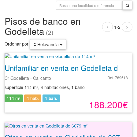
Pisos de banco en
1-2
Godelleta
(2)
Ordenar por
Relevancia
Unifamiliar en venta en Godelleta de 114 m²
Cr Godelleta - Calicanto
Ref. 789618
superficie 114 m², 4 habitaciones, 1 baño
114 m²
4 hab.
1
bañ.
188.200€