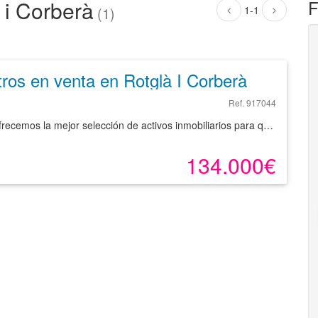
 i Corberà
F
1-1
(1)
Otros en venta en Rotglà I Corberà de 343 m²
Ref. 917044
Encuentra Solares en venta en Rotglà i Corberà . Te ofrecemos la mejor selección de activos inmobiliarios para que pongas en marcha todos tus proyectos. Amplio solar urbano en excelente ubicación. La propiedad cuenta con un acceso seguro a través de un portón metálico y un cerramiento perimetral de obra en buen estado. Con una superficie mayormente pavimentada, el solar ofrece múltiples posibilidades de construcción o aprovechamiento como zona de almacenaje, aparcamiento o espacio comercial. Todo tipo de Solares en Rotglà i Corberà. Esta publicación se realiza a instancias de un Comercializador de SOLVIA. SOLVIA no participa de la intermediación, ni se responsabiliza de la veracidad de los datos e información publicada a instancias del Comercializador.
134.000€