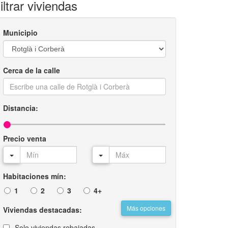
iltrar viviendas
Municipio
Cerca de la calle
Distancia:
Precio venta
Habitaciones mín:
1
2
3
4+
Más opciones
Viviendas destacadas:
Solo viviendas rebajadas