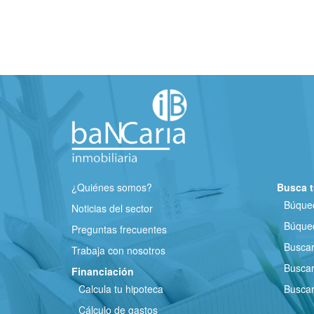
¿Quiénes somos?
Busca t
Búqued
Noticias del sector
Búqued
Preguntas frecuentes
Busca
Trabaja con nosotros
Buscar
Financiación
Calcula tu hipoteca
Buscar
Cálculo de gastos