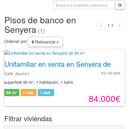
Pisos de banco en
1-1
Senyera
(1)
Ordenar por
Relevancia
Unifamiliar en venta en Senyera de 90 m²
Calle Jaume I
Ref. 951869
superficie 90 m², 1 habitación, 1 baño
89 m²
1 hab.
1
bañ.
84.000€
Filtrar viviendas