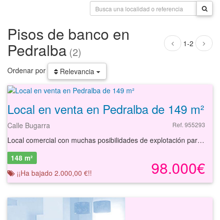
Pisos de banco en
1-2
Pedralba
(2)
Ordenar por
Relevancia
Local en venta en Pedralba de 149 m²
Calle Bugarra
Ref. 955293
Local comercial con muchas posibilidades de explotación para cualquier tipo de negocio. Dispone de acceso directo en la Calle Bugarra, situado en el municipio de Pedralba, en la provincia de Valencia. En general el inmueble se encuentra en buen estado de conservación, siendo necesario realizar las reformas necesarias para adecuarlo al negocio a emprender. Se ubica en una de las zonas de mayor tránsito de la ciudad, siempre se ha considerado que se trata de una zona próxima a las principales calles de la localidad, donde se ubican las principales firmas comerciales y entidades financieras relevantes. La calle tiene una gran densidad de tráfico y una densidad peatonal media. El entorno es principalmente residencial, con edificios entre medianeras de entre seis y siete alturas, generalmente con locales comerciales en planta baja. Dicha calle conecta las principales zonas de la ciudad con el casco antiguo.
148 m²
98.000€
¡¡Ha bajado 2.000,00 €!!