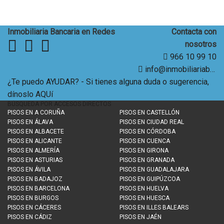
Inmobiliaria Bancaria en Redes
Contacta con
nosotros
966 10 99 10
info@inmobiliariabancaria.com
¿Te puedo AYUDAR? - Si tienes alguna duda o sugerencia,
dínoslo AQUí
BÚSQUEDA POR ACCESOS DIRECTOS
PISOS EN
A CORUÑA
PISOS EN
CASTELLÓN
PISOS EN
ÁLAVA
PISOS EN
CIUDAD REAL
PISOS EN
ALBACETE
PISOS EN
CÓRDOBA
PISOS EN
ALICANTE
PISOS EN
CUENCA
PISOS EN
ALMERÍA
PISOS EN
GIRONA
PISOS EN
ASTURIAS
PISOS EN
GRANADA
PISOS EN
ÁVILA
PISOS EN
GUADALAJARA
PISOS EN
BADAJOZ
PISOS EN
GUIPÚZCOA
PISOS EN
BARCELONA
PISOS EN
HUELVA
PISOS EN
BURGOS
PISOS EN
HUESCA
PISOS EN
CÁCERES
PISOS EN
ILLES BALEARS
PISOS EN
CÁDIZ
PISOS EN
JAÉN