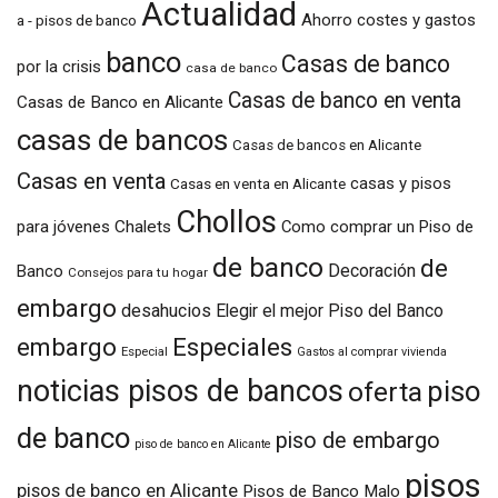
Actualidad
Ahorro costes y gastos
a - pisos de banco
banco
Casas de banco
por la crisis
casa de banco
Casas de banco en venta
Casas de Banco en Alicante
casas de bancos
Casas de bancos en Alicante
Casas en venta
casas y pisos
Casas en venta en Alicante
Chollos
para jóvenes
Chalets
Como comprar un Piso de
de banco
de
Decoración
Banco
Consejos para tu hogar
embargo
desahucios
Elegir el mejor Piso del Banco
embargo
Especiales
Especial
Gastos al comprar vivienda
noticias pisos de bancos
piso
oferta
de banco
piso de embargo
piso de banco en Alicante
pisos
pisos de banco en Alicante
Pisos de Banco Malo