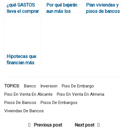
¿qué GASTOS
Por qué bajarán
Plan viviendas y
lleva el comprar
aun más los
pisos de bancos
un piso de
precios de los
para el 2013 : La
banco?
pisos a pesar de
Sareb
que el interés
baja a diario
Hipotecas que
financian más
del 80% de la
vivienda y
superan los 30
TOPICS:
Banco
Inversion
Piso De Embargo
años
Piso En Venta En Alicante
Piso En Venta En Almeria
Pisos De Bancos
Pisos De Embargos
Viviendas De Bancos
Previous post
Next post