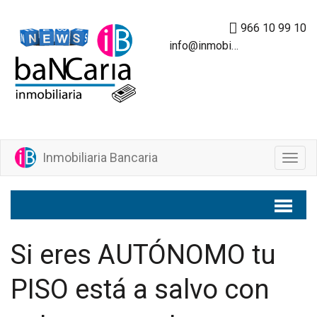
966 10 99 10
info@inmobiliariabancaria.com
Inmobiliaria Bancaria
M
e
n
ú
Si eres AUTÓNOMO tu
PISO está a salvo con