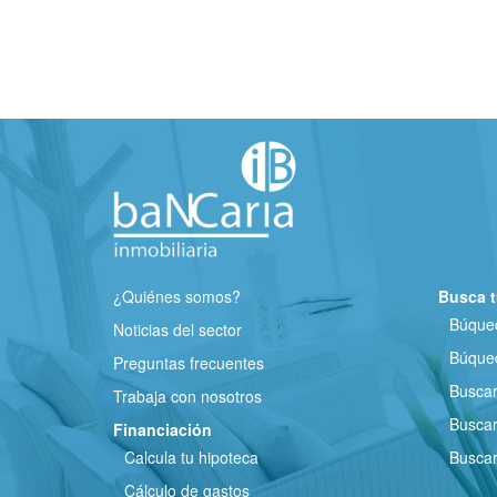
¿Quiénes somos?
Busca t
Búqued
Noticias del sector
Búqued
Preguntas frecuentes
Busca
Trabaja con nosotros
Buscar
Financiación
Calcula tu hipoteca
Buscar
Cálculo de gastos