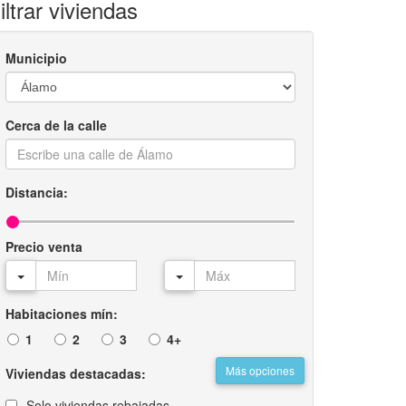
iltrar viviendas
Municipio
Cerca de la calle
Distancia:
Precio venta
Habitaciones mín:
1
2
3
4+
Más opciones
Viviendas destacadas:
Solo viviendas rebajadas