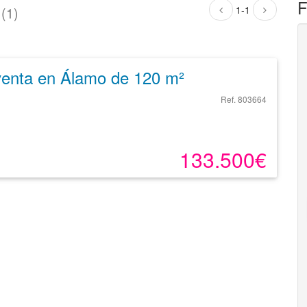
F
1-1
(1)
venta en Álamo de 120 m²
Ref. 803664
133.500€