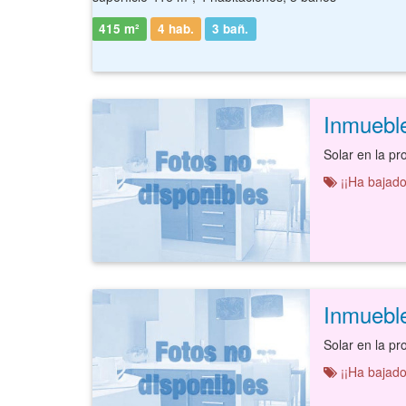
415 m²
4 hab.
3
bañ.
Inmuebl
¡¡Ha bajado
Inmuebl
¡¡Ha bajado