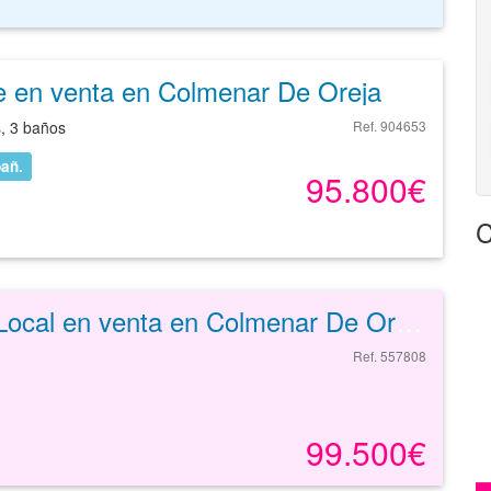
e en venta en Colmenar De Oreja
s, 3 baños
Ref. 904653
añ.
95.800€
C
Local en venta en Colmenar De Oreja de 330 m²
Ref. 557808
99.500€