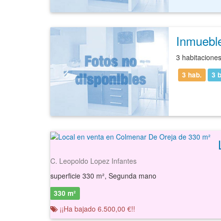
Inmuebl
3 habitacione
3 hab.
3
b
C. Leopoldo Lopez Infantes
superficie 330 m², Segunda mano
330 m²
¡¡Ha bajado 6.500,00 €!!