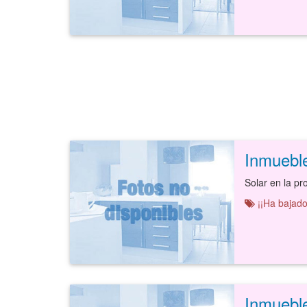
Inmuebl
¡¡Ha bajado
Inmuebl