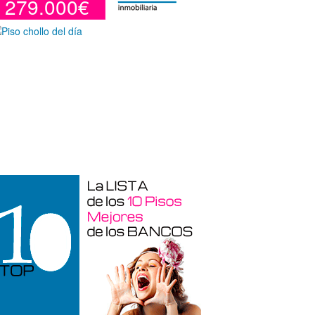
279.000€
Duplex en venta en Torre De La
Horadada de 220 m²