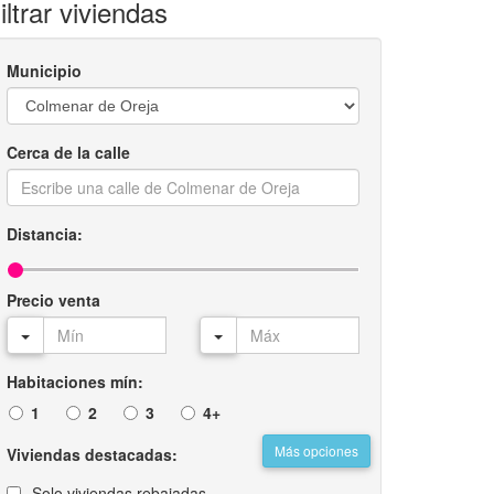
iltrar viviendas
Municipio
Cerca de la calle
Distancia:
Precio venta
Habitaciones mín:
1
2
3
4+
Más opciones
Viviendas destacadas:
Solo viviendas rebajadas