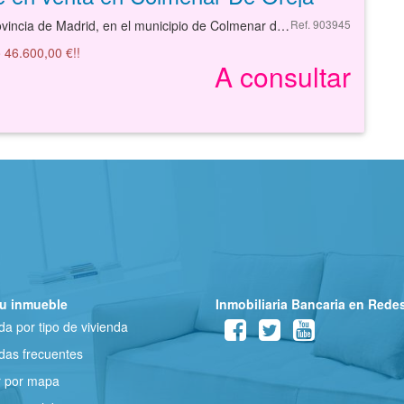
Solar en la provincia de Madrid, en el municipio de Colmenar de oreja, en la calle CLSAUCE.
Ref. 903945
 46.600,00 €!!
A consultar
u inmueble
Inmobiliaria Bancaria en Rede
a por tipo de vivienda
as frecuentes
r por mapa