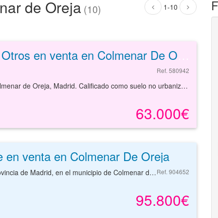
nar de Oreja
F
1-10
(10)
Otros en venta en Colmenar De Oreja de 3328 m²
Ref. 580942
Finca rústica de 3328 m² situado en la localidad de Colmenar de Oreja, Madrid. Calificado como suelo no urbanizable, residencial agropecuario con una edificabilidad de 0,07 m²t, máximo 250 m². Ubicado en la urbanización Balcón del Tajo, a un paso de la carretera M-320. La zona está dotada de supermercado, restaurante y algunos comercios y servicios sanitarios. Podrá conocer las posibilidades reales de este solar y valorar sus posibilidades de inversión. Empiece ahora mismo pidiendo más información. Un responsable cercano a usted le atenderá personalmente.
63.000€
e en venta en Colmenar De Oreja
Casa en la provincia de Madrid, en el municipio de Colmenar de oreja, en la calle CLSAUCE.CON INCIDENCIAS: OBRA PARALIZADA.
Ref. 904652
95.800€