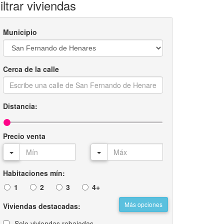
iltrar viviendas
Municipio
Cerca de la calle
Distancia:
Precio venta
Habitaciones mín:
1
2
3
4+
Más opciones
Viviendas destacadas:
Solo viviendas rebajadas