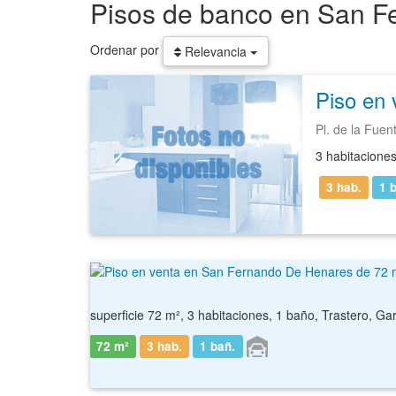
Pisos de banco en San F
Ordenar por
Relevancia
Piso en
Pl. de la Fuen
3 habitacione
3 hab.
1
b
superficie 72 m², 3 habitaciones, 1 baño, Trastero, Ga
72 m²
3 hab.
1
bañ.