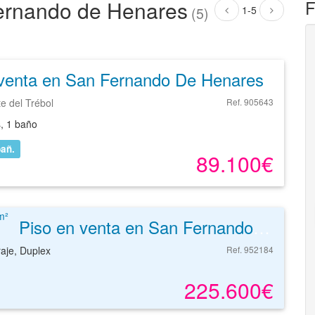
ernando de Henares
F
1-5
(5)
 venta en San Fernando De Henares
te del Trébol
Ref. 905643
s, 1 baño
añ.
89.100€
Piso en venta en San Fernando De Henares de 72 m²
raje, Duplex
Ref. 952184
225.600€