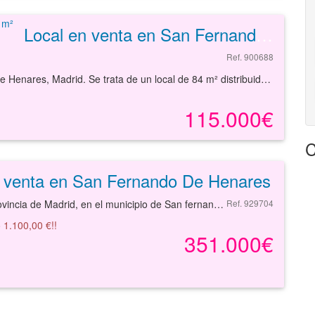
Local en venta en San Fernando De Henares de 54 m²
Ref. 900688
Local comercial de 84 m² en venta en San Fernando de Henares, Madrid. Se trata de un local de 84 m² distribuidos en varias dependencias. Cuenta con acceso directo desde calle. El local se sitúa en el núcleo urbano de la población, teniendo buenos accesos por carretera. Ofrece conexión por transporte público al estar cerca de paradas de autobús de metro y de la estación de tren. En los alrededores podemos encontrar servicios como supermercados, restaurantes, instalaciones deportivas, centros educativos, oficinas bancarias, otros negocios comerciales, etc. Cerca de la plaza Ondarreta. Por todo ello, se trata de un local idóneo donde emprender su negocio. Con nuestros servicios podrá conocer las posibilidades reales respecto a este local y comenzar su actividad cuanto antes. Empiece ahora mismo pidiendo más información. Un responsable cercano a usted le atenderá personalmente.
115.000€
C
n venta en San Fernando De Henares
Local en la provincia de Madrid, en el municipio de San fernando de henares, en la calle CLJOSE ALIX Y ALIX. CON INCIDENCIAS.INMUEBLE ALQUILADO-NO VISITABLE.
Ref. 929704
 1.100,00 €!!
351.000€