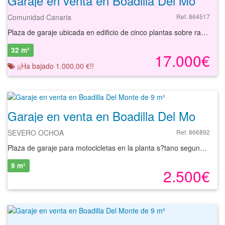
Garaje en venta en Boadilla Del Monte de 32 m²
Comunidad Canaria
Ref. 864517
Plaza de garaje ubicada en edificio de cinco plantas sobre rasante y una planta bajo rasante, con ascensor, que se encuentra situada en la localidad de Boadilla del Monte, dentro de la provincia de Madrid , que fue construida en el año 2006. Tiene una superficie de 15,21 m2.
32 m²
17.000€
¡¡Ha bajado 1.000,00 €!!
Garaje en venta en Boadilla Del Monte de 9 m²
SEVERO OCHOA
Ref. 866892
Plaza de garaje para motocicletas en la planta s?tano segundo de un edificio plurifamiliar de cinco alturas sobre rasante y dos bajo rasante. Se encuentra en la Urbanizaci?n Boadilla Park, en el municipio de Boadilla del Monte, provincia de Madrid. Tiene una superficie ?til de 3,75 m2. Dispone de acceso mediante rampa con port?n met?lico automatizado y f?cil maniobrabilidad. Edificio construido aproximadamente en el 2008. Forma parte de un complejo residencial con amplia zona de ocio y deportivas. Dispone de f?cil acceso y buenas comunicaciones por carretera. Boadilla del Monte es un municipio de Madrid a 25 km aproximadamente del centro de la ciudad. Las carreteras que comunican el municipio pertenecen a la red de la Comunidad de Madrid, la antigua M-511 que la comunica con Madrid y con Villaviciosa de Od?n; la M-513 asegura la comunicaci?n del municipio con Pozuelo de Alarc?n (y desde ah? hacia Madrid por Aravaca y Moncloa) y Brunete. Estas dos carreteras adem?s comunican Boadilla con la urbanizaci?n de Montepr?ncipe y con la autopista de circunvalaci?n M-40. La carretera M-516 que enlaza Boadilla con Majadahonda. Boadilla del Monte dispone de cuatro l?neas de autobuses que comunican con Madrid (571, 573, 591 y 574) y una l?nea de autob?s nocturno (N905). Dispone tambi?n de otras tres l?neas que comunican con algunos de los municipios lim?trofes de la zona (566, 567, 538) con conexiones directas a las ciudades de Majadahonda y Villaviciosa de Od?n. La l?nea ML-3 de tren ligero, conecta Boadilla del Monte con la estaci?n de Metro de la ciudad de Madrid.
9 m²
2.500€