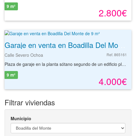
9 m²
2.800€
Garaje en venta en Boadilla Del Monte de 9 m²
Calle Severo Ochoa
Ref. 865161
Plaza de garaje en la planta sótano segundo de un edificio plurifamiliar de cinco alturas sobre rasante y dos bajo rasante. Se encuentra en la Urbanización Boadilla Park, en el municipio de Boadilla del Monte, provincia de Madrid. Tiene una superficie útil de 12,50 m2. Dispone de acceso mediante rampa con portón metálico automatizado y fácil maniobrabilidad. Edificio construido aproximadamente en el 2008. Forma parte de un complejo residencial con amplia zona de ocio y deportivas. Dispone de fácil acceso y buenas comunicaciones por carretera. Boadilla del Monte es un municipio de Madrid a 25 km aproximadamente del centro de la ciudad. Las carreteras que comunican el municipio pertenecen a la red de la Comunidad de Madrid, la antigua M-511 que la comunica con Madrid y con Villaviciosa de Odón; la M-513 asegura la comunicación del municipio con Pozuelo de Alarcón (y desde ahí hacia Madrid por Aravaca y Moncloa) y Brunete. Estas dos carreteras además comunican Boadilla con la urbanización de Montepríncipe y con la autopista de circunvalación M-40. La carretera M-516 que enlaza Boadilla con Majadahonda. Boadilla del Monte dispone de cuatro líneas de autobuses que comunican con Madrid (571, 573, 591 y 574) y una línea de autobús nocturno (N905). Dispone también de otras tres líneas que comunican con algunos de los municipios limítrofes de la zona (566, 567, 538) con conexiones directas a las ciudades de Majadahonda y Villaviciosa de Odón. La línea ML-3 de tren ligero, conecta Boadilla del Monte con la estación de Metro de la ciudad de Madrid.
9 m²
4.000€
Filtrar viviendas
Municipio