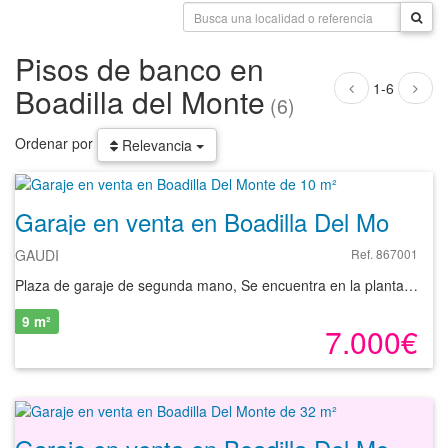
Pisos de banco en
1-6
Boadilla del Monte
(6)
Ordenar por
Relevancia
Garaje en venta en Boadilla Del Monte de 10 m²
GAUDI
Ref. 867001
Plaza de garaje de segunda mano, Se encuentra en la planta sótano de un edificio de cuatro plantas sobre rasante, y una planta bajo rasante, con ascensor y portería. Situado en la localidad de Boadilla del Monte, provincia de Madrid. Boadilla del Monte cuenta con todos los servicios, supermercados, centros educativos, polideportivo, y muy bien comunicado para poder desplazarse tanto en autobús o coche, ya que tiene acceso a M-50, M-501, M-513 y M-516. El inmueble está muy próximo al Parque Regional Cuenca Alta del Manzanares. Se trata de un inmueble proindiviso, con un 65% del pleno dominio.
9 m²
7.000€