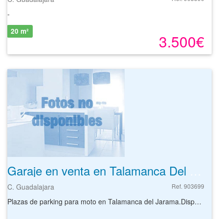
-
20 m²
3.500€
Garaje en venta en Talamanca Del Jarama
C. Guadalajara
Ref. 903699
Plazas de parking para moto en Talamanca del Jarama.Dispone de buenas comunicaciones mediante la A-1,N-320 y varias carreteras locales.El edificio está situado en el centro de la localidad, en un entorno consolidado y bien comunicado con la Avenida de Madrid. Algunas de las plazas de parking disponen de trastero y están situadas en el sótano del edificio con fácil acceso y maniobrabilidad.