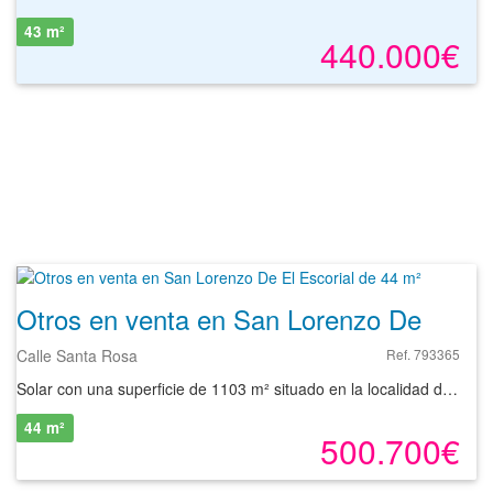
43 m²
440.000€
Otros en venta en San Lorenzo De El Escorial de 44 m²
Calle Santa Rosa
Ref. 793365
Solar con una superficie de 1103 m² situado en la localidad de San Lorenzo de El Escorial, provincia de Madrid. La parcela dispone de buenas comunicaciones, a 8 minutos de la estación del tren El Escorial, con paradas de autobús a pocos metros de líneas interurbanas y por carretera, mediante el acceso viario M-506. La zona dispone de variado equipamiento, supermercado, restaurante, la Biblioteca Municipal Pedro Antonio de Alarcón, parque, etc. Se trata de un lote formado por 18 parcelas, de uso residencial con una superficie total de 1103 m² para la construcción de viviendas en bloque. Con nuestros servicios podrá conocer las posibilidades reales de este solar y valorar sus posibilidades de inversión. Empiece ahora mismo pidiendo más información. Un responsable cercano a usted le atenderá personalmente.
44 m²
500.700€