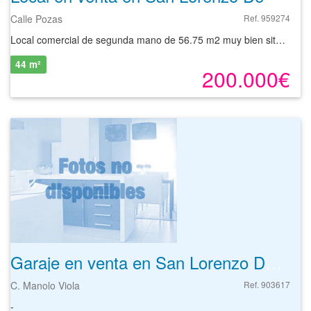
Calle Pozas
Ref. 959274
Local comercial de segunda mano de 56.75 m2 muy bien situado, a la venta en San Lorenzo de el Escorial, Madrid. Se trata de un lote formado por dos locales comerciales con una superficie total de 101.6 m². El inmueble está ubicado en zona céntrica con todo tipo de servicios, muy cercano a colegios, centro de salud; cuenta además con varios locales comerciales a sus alrededores y está muy próximo al Polideportivo Municipal. Inmueble bien comunicado por transporte público, con diferentes varias líneas de autobús y accesos por carretera mediante la M-505. Certificado de eficiencia energética en gestión. Si quiere más información no dude en ponerse en contacto con nosotros a través de cualquiera de nuestras vías de comunicación. Estaremos encantados de atenderle.
44 m²
200.000€
Garaje en venta en San Lorenzo De El Escorial de 43 m²
C. Manolo Viola
Ref. 903617
-