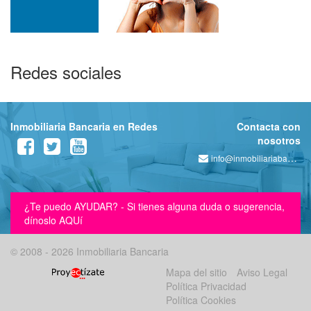
Redes sociales
Inmobiliaria Bancaria en Redes
Contacta con
nosotros
info@inmobiliariabancaria.com
¿Te puedo AYUDAR? - Si tienes alguna duda o sugerencia,
dínoslo AQUí
© 2008 - 2026 Inmobiliaria Bancaria
Mapa del sitio
Aviso Legal
Política Privacidad
Política Cookies