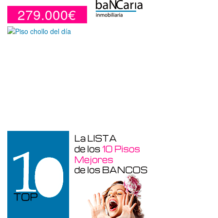
279.000€
Duplex en venta en Torre De La
Horadada de 220 m²