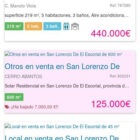
C. Manolo Viola
Ref. 787280
superficie 219 m², 5 habitaciones, 3 baños, Aire acondicionado, Ascensor, Garaje, Duplex, Calefacción
219 m²
5 hab.
3
bañ.
440.000€
Otros en venta en San Lorenzo De El Escorial de 600 m²
CERRO ABANTOS
Ref. 802231
Solar Residencial en San Lorenzo De El Escorial, provincia de Madrid, de tipología Unifamiliar Aislado con una superficie de 600 m², con edificabilidad estimada de 180 m² y un número estimado de 1 unidades a edificar. El % de propiedad que se posee en la finca registral es del 100 %.
600 m²
125.000€
¡¡Ha bajado 7.000,00 €!!
Local en venta en San Lorenzo De El Escorial de 45 m²