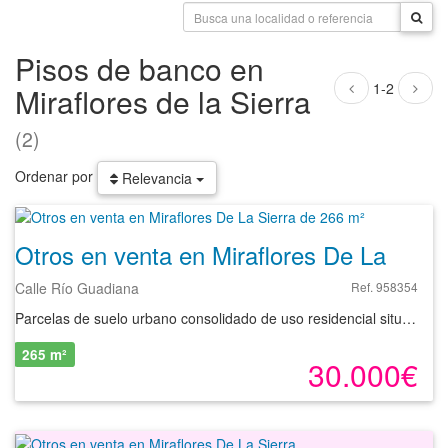
Pisos de banco en
1-2
Miraflores de la Sierra
(2)
Ordenar por
Relevancia
Otros en venta en Miraflores De La Sierra de 266 m²
Calle Río Guadiana
Ref. 958354
Parcelas de suelo urbano consolidado de uso residencial situadas en la Urbanización Solycampo en Miraflores de la Sierra, Madrid. Tienen buen acceso rodado desde las carreteras M-611, M-610, M-626 y M-629. Cuentan con superficies de 265 m² y 311 m². Las parcelas no son susceptibles de edificación, como consecuencia de estar ocupadas por la Vía Pecuaria de la Cañada Segoviana. Con nuestros servicios podrá conocer las posibilidades reales de este suelo urbano consolidado y valorar sus posibilidades de inversión. Empiece ahora mismo pidiendo más información. Un responsable cercano a usted le atenderá personalmente.
265 m²
30.000€