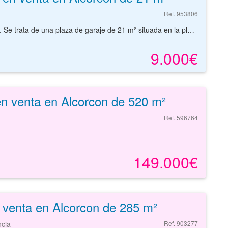
Ref. 953806
Plaza de garaje de 21 m² ubicada en Alcorcón, Madrid. Se trata de una plaza de garaje de 21 m² situada en la planta sótano del edificio. Cuenta con amplias zonas de rodadura por lo que ofrece buena maniobrabilidad. El activo se encuentra en el núcleo urbano de Alcorcón, una de las principales localidades del área metropolitana de Madrid, con excelentes accesos por la carretera A-5 y la autopista M-50, así como conexiones directas con la M-506 y otras vías principales que facilitan la entrada y salida desde la ciudad y la conexión con municipios cercanos. En cuanto a transporte público, la zona dispone de una completa red de autobuses urbanos e interurbanos que comunican con toda la ciudad y con Madrid capital. Asimismo, cuenta con paradas próximas de metro (Línea 12 - Metrosur) y cercanías Renfe (líneas C-5 y otras), lo que proporciona alternativas rápidas y eficientes para los desplazamientos diarios tanto en transporte privado como público. En las inmediaciones, se puede disfrutar de servicios como supermercados, restaurantes, instalaciones deportivas, oficinas bancarias y una amplia variedad de negocios y comercios de proximidad. Entre los principales puntos de interés en Alcorcón destacan el centro comercial X-Madrid, el Hospital Universitario Fundación Alcorcón, el Centro de Salud Ramón y Cajal, espacios verdes como el Parque de la República y recintos feriales donde se celebran eventos culturales y de ocio. Con nuestros servicios podrá encontrar la plaza de garaje que necesita y asegurar su inversión con el mejor de los asesoramientos especializados. Empiece ahora mismo pidiendo más información. Un responsable cercano a usted le atenderá personalmente.
9.000€
en venta en Alcorcon de 520 m²
Ref. 596764
149.000€
 venta en Alcorcon de 285 m²
cia
Ref. 903277