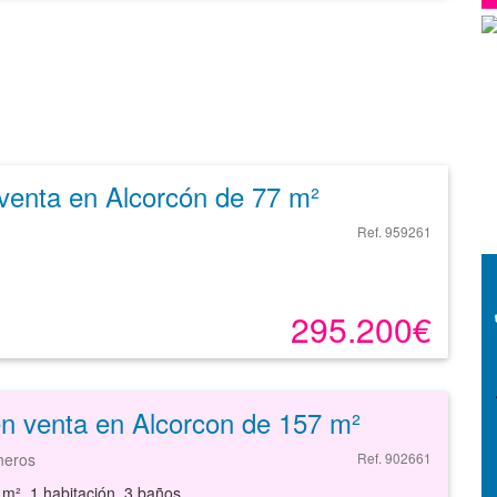
venta en Alcorcón de 77 m²
Ref. 959261
295.200€
n venta en Alcorcon de 157 m²
neros
Ref. 902661
 m², 1 habitación, 3 baños