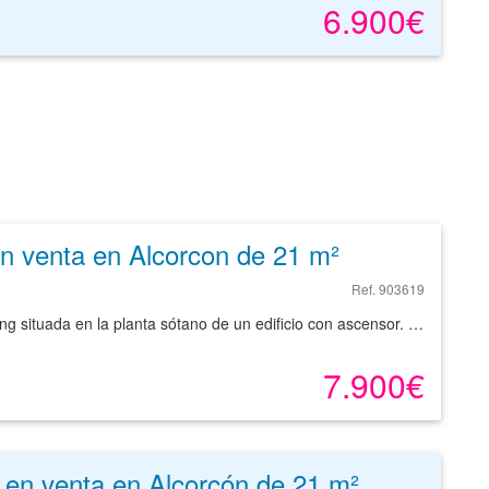
6.900€
n venta en Alcorcon de 21 m²
Ref. 903619
Plaza de parking situada en la planta sótano de un edificio con ascensor. Con amplio acceso y buena maniobrabilidad. Al lado de Plaza Mayor y de la Av. de las Retamas.
7.900€
 en venta en Alcorcón de 21 m²