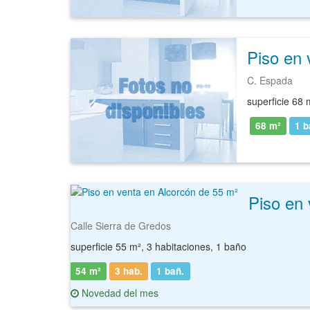
Piso en 
C. Espada
superficie 68 
68 m²
1
b
Piso en 
Calle Sierra de Gredos
superficie 55 m², 3 habitaciones, 1 baño
54 m²
3 hab.
1
bañ.
Novedad del mes