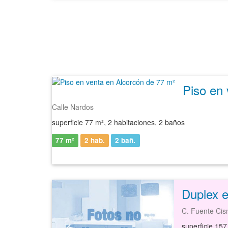
Piso en 
Calle Nardos
superficie 77 m², 2 habitaciones, 2 baños
77 m²
2 hab.
2
bañ.
Duplex e
C. Fuente Cis
superficie 157