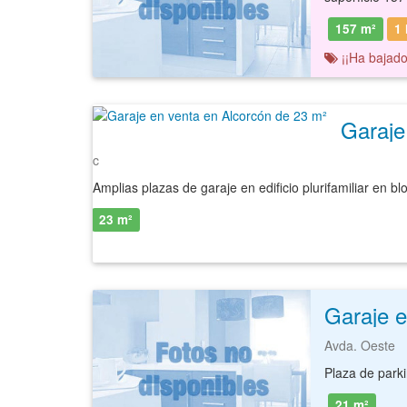
157 m²
1 
¡¡Ha bajado
Garaje
c
23 m²
Garaje e
Avda. Oeste
21 m²