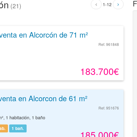
cón
F
1-12
(21)
venta en Alcorcón de 71 m²
Ref. 961848
183.700€
venta en Alcorcon de 61 m²
Ref. 951676
m², 1 habitación, 1 baño
ab.
1
bañ.
185.000€