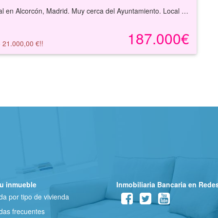
Local comercial en Alcorcón, Madrid. Muy cerca del Ayuntamiento. Local comercial situado en la planta baja de un edificio en muy buen estado.Cuenta con una muy buena visibilidad tanto por su ubicación como por su fachada a una de las avenidas principales de la localidad.En un barrio residencial consolidado con todos los servicios básicos necesarios, rodeado de centros educativos como IES Luis Buñuel, supermercados y comercios de proximidad.Solicite más información sin ningún tipo de compromiso.
187.000€
 21.000,00 €!!
u inmueble
Inmobiliaria Bancaria en Rede
a por tipo de vivienda
as frecuentes