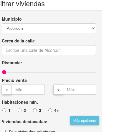
iltrar viviendas
Municipio
Cerca de la calle
Distancia:
Precio venta
Habitaciones mín:
1
2
3
4+
Más opciones
Viviendas destacadas:
Solo viviendas rebajadas