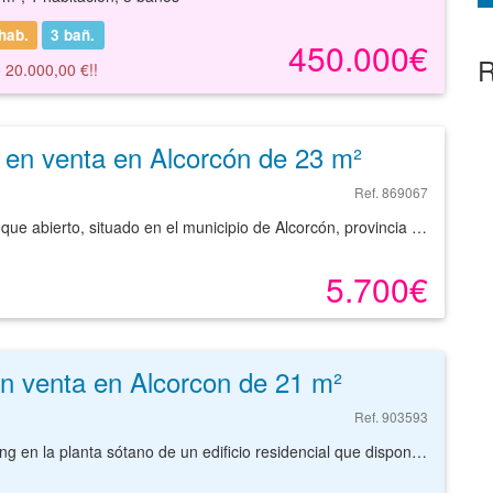
hab.
3
bañ.
450.000€
R
 20.000,00 €!!
 en venta en Alcorcón de 23 m²
Ref. 869067
Amplias plazas de garaje en edificio plurifamiliar en bloque abierto, situado en el municipio de Alcorcón, provincia de Madrid. El inmueble dispone de ascensores y está distribuido en siete plantas sobre rasante de uso residencial y una planta bajo rasante para uso de garajes. Forma parte de una zona de expansión denominada Ensanche Sur de Alcorcón donde las edificaciones del entorno tienen una antigüedad media de entre cero y diez años. Alcorcón se encuentra a solo trece kilómetros de Madrid en dirección suroeste y cuenta con toda clase de servicios, supermercados, universidades, centros educativos, polideportivos y hospitales. En cuanto al transporte, Alcorcón disfruta de muy buenas comunicaciones a través de numerosas carreteras que la conectan con el resto de municipios madrileños, M-50, A-5, R-5, además de transporte público: metro, metro ligero, cercanas y autobuses.
5.700€
n venta en Alcorcon de 21 m²
Ref. 903593
Plaza de parking en la planta sótano de un edificio residencial que dispone de ascensor. Dispone de buen acceso mediante rampa, acceso peatonal mediante escaleras y ascensor y espacio para la realización de maniobras. Con buen acceso y circulación interna. Próxima a la Plaza Mayor y a la Avenida del Oeste.Infórmese sin compromiso.