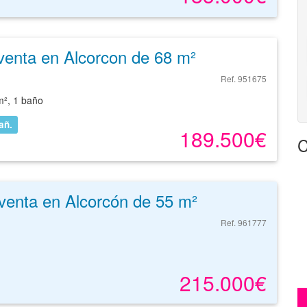
venta en Alcorcon de 68 m²
Ref. 951675
m², 1 baño
añ.
189.500€
C
venta en Alcorcón de 55 m²
Ref. 961777
215.000€