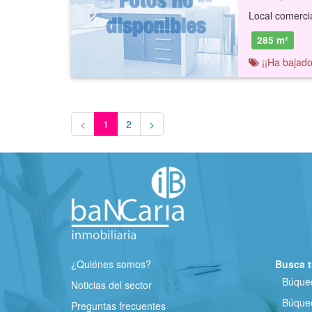
285 m²
¡¡Ha bajado
<
1
2
>
¿Quiénes somos?
Busca t
Búqued
Noticias del sector
Búqued
Preguntas frecuentes