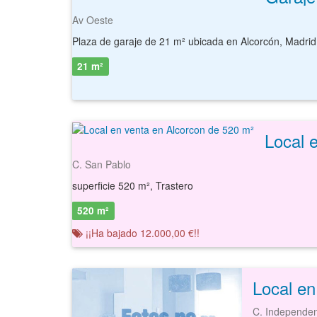
Av Oeste
21 m²
Local 
C. San Pablo
superficie 520 m², Trastero
520 m²
¡¡Ha bajado 12.000,00 €!!
Local en
C. Independen