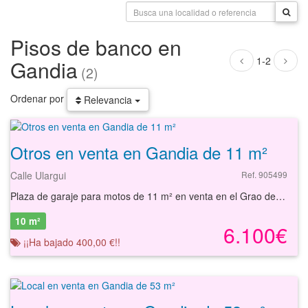
Pisos de banco en
1-2
Gandia
(2)
Ordenar por
Relevancia
Otros en venta en Gandia de 11 m²
Calle Ulargui
Ref. 905499
Plaza de garaje para motos de 11 m² en venta en el Grao de Gandía, Valencia. Se trata de una plaza de aparcamiento para motos con una superficie de 11 m² situada en la planta sótano del edificio. Cuenta con amplias zonas de rodadura por lo que ofrece buena maniobrabilidad. El edificio se ubica en el núcleo urbano de la población, teniendo buenos accesos por carretera. Ofrece conexión por transporte público al estar cerca de paradas de autobús. En los alrededores podemos encontrar multitud de servicios como supermercados, restaurantes, instalaciones deportivas, centros educativos, oficinas bancarias, otros negocios comerciales, etc. A pocos minutos de la playa. Con nuestros servicios podrá conocer las posibilidades reales de esta plaza de garaje y valorar sus posibilidades de inversión. Empiece ahora mismo pidiendo más información. Un responsable cercano a usted le atenderá personalmente.
10 m²
6.100€
¡¡Ha bajado 400,00 €!!