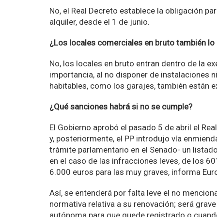
No, el Real Decreto establece la obligación p
alquiler, desde el 1 de junio.
¿Los locales comerciales en bruto también lo 
No, los locales en bruto entran dentro de la e
importancia, al no disponer de instalaciones 
habitables, como los garajes, también están 
¿Qué sanciones habrá si no se cumple?
El Gobierno aprobó el pasado 5 de abril el Rea
y, posteriormente, el PP introdujo vía enmiend
trámite parlamentario en el Senado- un lista
en el caso de las infracciones leves, de los 60
6.000 euros para las muy graves, informa Eur
Así, se entenderá por falta leve el no mencionar
normativa relativa a su renovación; será grav
autónoma para que quede registrado o cuando n