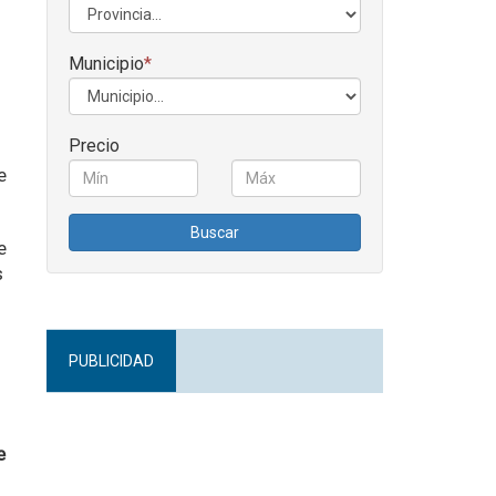
Municipio
*
Precio
e
Buscar
e
s
PUBLICIDAD
e