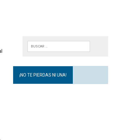
al
¡NO TE PIERDAS NI UNA!
n