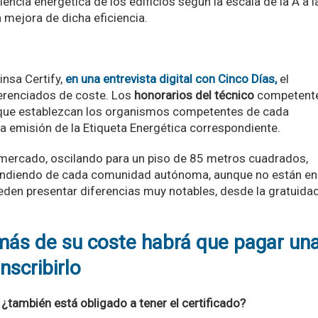
encia energética de los edificios según la escala de la A a l
mejora de dicha eficiencia.
nsa Certify,
en una entrevista digital con Cinco Días,
el
ferenciados de coste. Los
honorarios del técnico
competent
ue establezcan los organismos competentes de cada
 la emisión de la Etiqueta Energética correspondiente.
re mercado, oscilando para un piso de 85 metros cuadrados,
pendiendo de cada comunidad autónoma, aunque no están en
eden presentar diferencias muy notables, desde la gratuida
emás de su coste habrá que pagar un
nscribirlo
, ¿también está obligado a tener el certificado?