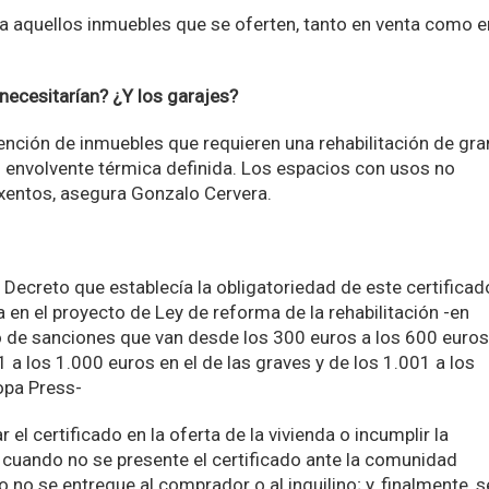
ara aquellos inmuebles que se oferten, tanto en venta como e
necesitarían? ¿Y los garajes?
xención de inmuebles que requieren una rehabilitación de gra
ni envolvente térmica definida. Los espacios con usos no
exentos, asegura Gonzalo Cervera.
l Decreto que establecía la obligatoriedad de este certificad
a en el proyecto de Ley de reforma de la rehabilitación -en
do de sanciones que van desde los 300 euros a los 600 euros
1 a los 1.000 euros en el de las graves y de los 1.001 a los
opa Press-
 el certificado en la oferta de la vivienda o incumplir la
e cuando no se presente el certificado ante la comunidad
o se entregue al comprador o al inquilino; y, finalmente, s