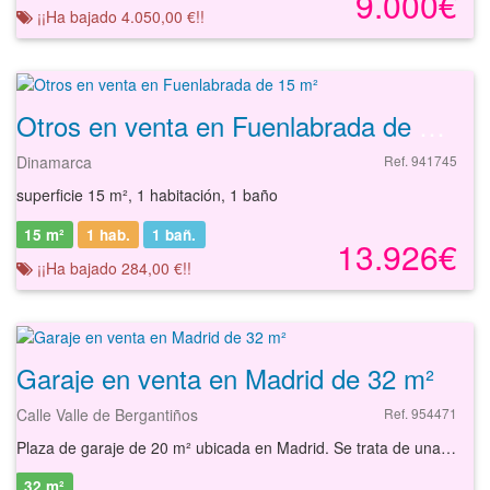
9.000€
¡¡Ha bajado 4.050,00 €!!
Otros en venta en Fuenlabrada de 15 m²
Dinamarca
Ref. 941745
superficie 15 m², 1 habitación, 1 baño
15 m²
1 hab.
1
bañ.
13.926€
¡¡Ha bajado 284,00 €!!
Garaje en venta en Madrid de 32 m²
Calle Valle de Bergantiños
Ref. 954471
Plaza de garaje de 20 m² ubicada en Madrid. Se trata de una plaza de garaje de 20 m² situada en la planta sótano del edificio. Cuenta con amplias zonas de rodadura por lo que ofrece buena maniobrabilidad. La plaza de garaje se sitúa en el barrio de Valdezarza, con buenos accesos por la M-30 y la autovía A-6. Dispone de comunicaciones mediante líneas de autobús urbano, estación de metro Antonio Machado y acceso a Cercanías Renfe en barrios próximos. En la zona se pueden encontrar servicios como supermercados, restaurantes, centros educativos, oficinas bancarias, instalaciones deportivas y otros negocios comerciales. Cerca de este punto se encuentra el Hospital Central de la Cruz Roja San José y Santa Adela, el Centro Deportivo Municipal La Masó y el Parque Rodríguez Sahagún. Con nuestros servicios podrá encontrar la plaza de garaje que necesita y asegurar su inversión con el mejor de los asesoramientos especializados. Empiece ahora mismo pidiendo más información. Un responsable cercano a usted le atenderá personalmente.
32 m²