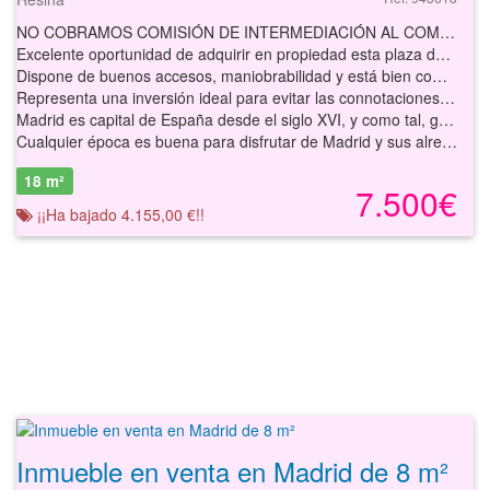
NO COBRAMOS COMISIÓN DE INTERMEDIACIÓN AL COMPRADOR
Excelente oportunidad de adquirir en propiedad esta plaza de parking con acceso desde la calle por una puerta abatible automática de rejilla para fomentar la renovación de aire viciado ubicada en la localidad de Madrid.
Dispone de buenos accesos, maniobrabilidad y está bien comunicada.
Representa una inversión ideal para evitar las connotaciones de cambio ambiental que afecta de forma inevitable al coche que, al dormir en la calle es vulnerable ante el efecto de la lluvia, la nieve o el calor. Es un ahorro en el consumo del combustible, así como el ahorro del tiempo en los desplazamientos, la mejor inversión para invertir esos minutos en tu propio bienestar.
Madrid es capital de España desde el siglo XVI, y como tal, gracias a su pasado histórico y su legado patrimonial, es uno de los grandes destinos turísticos no solo de España, sino también de Europa. La alta densidad de tráfico y la falta de espacios disponibles hacen que la tarea sea cada vez más complicada. A medida que el número de vehículos en la ciudad sigue aumentando, la disponibilidad de aparcamiento se vuelve aún más escasa. Con la llegada de estas restricciones, moverse con el coche por las zonas más céntricas de la capital es cada vez una tarea más complicada.
Cualquier época es buena para disfrutar de Madrid y sus alrededores.
18 m²
7.500€
¡¡Ha bajado 4.155,00 €!!
Inmueble en venta en Madrid de 8 m²