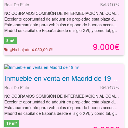
Real De Pinto
Ref. 943375
NO COBRAMOS COMISIÓN DE INTERMEDIACIÓN AL COMPRADOR
Excelente oportunidad de adquirir en propiedad esta plaza de parking con acceso desde la calle por una puerta abatible automática a tráfico rodado ubicada en la localidad de Madrid.
Este aparcamiento para vehículos dispone de buenos accesos, maniobrabilidad y está bien comunicada. Representa una inversión ideal para evitar las connotaciones de cambio ambiental que afecta de forma inevitable al coche que, al dormir en la calle es vulnerable ante el efecto de la lluvia, la nieve o el calor. Es un ahorro en el consumo del combustible, así como el ahorro del tiempo en los desplazamientos, la mejor inversión para invertir esos minutos en tu propio bienestar.
Madrid es capital de España desde el siglo XVI, y como tal, gracias a su pasado histórico y su legado patrimonial, es uno de los grandes destinos turísticos no solo de España, sino también de Europa. La alta densidad de tráfico y la falta de espacios disponibles hacen que la tarea sea cada vez más complicada. A medida que el número de vehículos en la ciudad sigue aumentando, la disponibilidad de aparcamiento se vuelve aún más escasa. Con la llegada de estas restricciones, moverse con el coche por las zonas más céntricas de la capital es cada vez una tarea más complicada.
8 m²
9.000€
¡¡Ha bajado 4.050,00 €!!
Inmueble en venta en Madrid de 19 m²
Real De Pinto
Ref. 943376
NO COBRAMOS COMISIÓN DE INTERMEDIACIÓN AL COMPRADOR
Excelente oportunidad de adquirir en propiedad esta plaza de parking con acceso desde la calle por una puerta abatible automática a tráfico rodado ubicada en la localidad de Madrid.
Este aparcamiento para vehículos dispone de buenos accesos, maniobrabilidad y está bien comunicada. Representa una inversión ideal para evitar las connotaciones de cambio ambiental que afecta de forma inevitable al coche que, al dormir en la calle es vulnerable ante el efecto de la lluvia, la nieve o el calor. Es un ahorro en el consumo del combustible, así como el ahorro del tiempo en los desplazamientos, la mejor inversión para invertir esos minutos en tu propio bienestar.
Madrid es capital de España desde el siglo XVI, y como tal, gracias a su pasado histórico y su legado patrimonial, es uno de los grandes destinos turísticos no solo de España, sino también de Europa. La alta densidad de tráfico y la falta de espacios disponibles hacen que la tarea sea cada vez más complicada. A medida que el número de vehículos en la ciudad sigue aumentando, la disponibilidad de aparcamiento se vuelve aún más escasa. Con la llegada de estas restricciones, moverse con el coche por las zonas más céntricas de la capital es cada vez una tarea más complicada.
19 m²