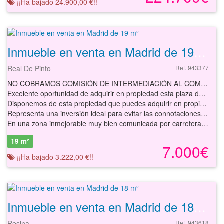
¡¡Ha bajado 24.900,00 €!!
Inmueble en venta en Madrid de 19 m²
Real De Pinto
Ref. 943377
NO COBRAMOS COMISIÓN DE INTERMEDIACIÓN AL COMPRADOR
Excelente oportunidad de adquirir en propiedad esta plaza de parking en propiedad con acceso desde la calle a tráfico rodado por una puerta abatible ubicada en la localidad de Villaverde, provincia de Madrid.
Disponemos de esta propiedad que puedes adquirir en propiedad, muy bien distribuida y con buenos accesos ofreciendo todo lo que necesitas para aparcar correctamente y sin pérdida de tiempo tu vehículo, cumpliendo los requisitos esenciales de resistencia mecánica y estabilidad, seguridad en caso de incendio, higiene, salud, medio ambiente y seguridad de uso.
Representa una inversión ideal para evitar las connotaciones de cambio ambiental que afecta de forma inevitable al coche que, al dormir en la calle es vulnerable ante el efecto de la lluvia, la nieve o el calor. Es un ahorro en el consumo del combustible, así como el ahorro del tiempo en los desplazamientos, la mejor inversión para invertir esos minutos en tu propio bienestar.
En una zona inmejorable muy bien comunicada por carretera, lo que facilita los desplazamientos a distintos puntos de la región o del país. Situado en una zona residencial tranquila, aprovecha de esta propiedad en una ubicación estratégica. Dispone de todos los servicios públicos o privados necesarios como pequeño comercio de proximidad, supermercados y gran oferta gastronómica.
19 m²
7.000€
¡¡Ha bajado 3.222,00 €!!
Inmueble en venta en Madrid de 18 m²
Resina
Ref. 943618