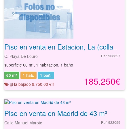
Piso en venta en Estacion, La (collado Villalba) de 60 m²
C. Playa De Louro
Ref. 908827
superficie 60 m², 1 habitación, 1 baño
60 m²
1 hab.
1
bañ.
185.250€
¡¡Ha bajado 9.750,00 €!!
Piso en venta en Madrid de 43 m²
Calle Manuel Maroto
Ref. 922059