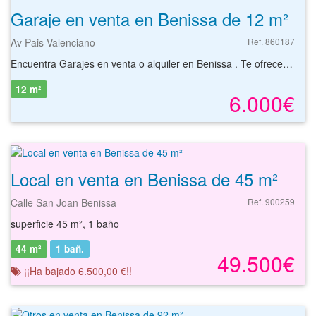
Garaje en venta en Benissa de 12 m²
Av Pais Valenciano
Ref. 860187
Encuentra Garajes en venta o alquiler en Benissa . Te ofrecemos la mejor selección para que encuentres el garaje que mejor se adapta a ti. Promoción de plazas de garaje, situadas en primera y segunda planta del sótano, cuentan con unas superficies de 12 m². De fácil acceso desde el exterior y suficiente espacio de maniobra en el interior. Zona con todos los equipamientos suficientes y buenas comunicaciones. Todo tipo de Garajes en Benissa. Encuentra el tuyo.
12 m²
6.000€
Local en venta en Benissa de 45 m²
Calle San Joan Benissa
Ref. 900259
superficie 45 m², 1 baño
44 m²
1
bañ.
49.500€
¡¡Ha bajado 6.500,00 €!!