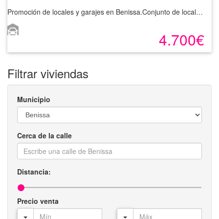
Promoción de locales y garajes en Benissa.Conjunto de locales situados en la planta baja del edificio y con acceso directo desde calle. Situados al lado de la principal vía de la localidad, en un entorno muy céntrico y bien comunicado. Disponen de muy buena visibilidad desde el exterior y además cuentan con plazas de parking ubicados en la planta sótano del edificio, Cabe la posibilidad de adquirir más plazas de parking en el mismo edificio según disponibilidad.En Benisa, municipio que cuenta con buenas comunicaciones por carretera a través de la nacional N-332 y Autopista del Mediterráneo AP-7. Consulte disponibilidad y precios y solicite información sin compromiso.
4.700€
Filtrar viviendas
Municipio
Cerca de la calle
Distancia:
Precio venta