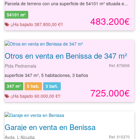
Parcela de terreno con una superficie de 54101 m² situada en la localidad de Benissa, provincia de Alicante. Se trata de un terreno clasificado como suelo urbanizable no programado con una superficie de 54101 m², de uso residencial y con una edificabilidad de 9190 m²t. La finca registral se encuentra ubicada en zona situada al sureste del casco urbano de la población, a unos 5,5 km y a 3 km del mar Mediterráneo. Existen líneas regulares de de autobuses interurbanos y un pequeño puerto deportivo, junto al término municipal de Calpe. Con nuestros servicios podrá conocer las posibilidades reales de este suelo y valorar sus posibilidades de inversión. Empiece ahora mismo pidiendo más información. Un responsable cercano a usted le atenderá personalmente.
54101 m²
483.200€
¡¡Ha bajado 387.800,00 €!!
Otros en venta en Benissa de 347 m²
Ptda Pedramala
Ref. 875606
superficie 347 m², 5 habitaciones, 3 baños
347 m²
5 hab.
3
bañ.
725.000€
¡¡Ha bajado 60.000,00 €!!
Garaje en venta en Benissa
Avda. L'Alcudia
Ref. 515370