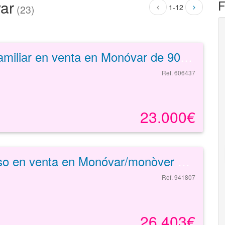
ar
F
1-12
(23)
Unifamiliar en venta en Monóvar de 90 m²
Ref. 606437
23.000€
Piso en venta en Monóvar/monòver de 82 m²
Ref. 941807
26.403€