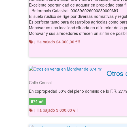
Excelente oportunidad de adquirir en propiedad esta finca r
- Referencia Catastral: 03089A026000280000MG
El suelo rústico se rige por diversas normativas y regulaciones para garantizar su uso adecuado y evitar un uso inapropiado o descontrolado que pueda afectar negativamente al medio ambiente y al equilibrio del entorno rur
Es perfecta tanto para desarrollos agrícolas como para quienes desean invertir en un espacio de recreo, o incluso para aquellos que buscan emprender un proyecto de a
Monóvar es una localidad situada en el interior de la provincia de Alicante, conocida por su gran belleza natural, sus montañas y su entorno rural. Este municipio se encuentra bie
Monóvar y sus alrededores ofrecen un sinfín de posibilidades para quienes disfrutan de actividades al aire libr
¡¡Ha bajado 24.000,00 €!!
Otros 
Calle Consol
674 m²
¡¡Ha bajado 3.000,00 €!!