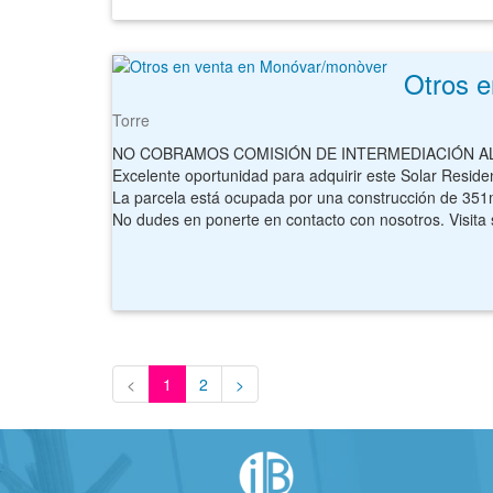
Otros 
Torre
NO COBRAMOS COMISIÓN DE INTERMEDIACIÓN 
Excelente oportunidad para adquirir este Solar Residencial en Monòvar, provincia de Alicante. De tipología Unifamilia
La parcela está ocupada por una construcción de 351m² destinada a vivienda
No dudes en ponerte en contacto con nosotros. Visita sin compromiso. Más informació
<
1
2
>