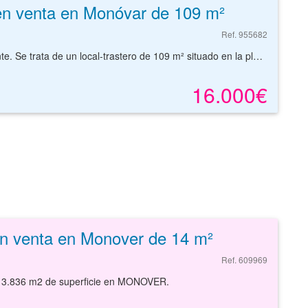
en venta en Monóvar de 109 m²
Ref. 955682
Local - Trastero de 109 m² ubicado en Monóvar, Alicante. Se trata de un local-trastero de 109 m² situado en la planta sótano del edificio. Se sitúa en el núcleo urbano de Monóvar, con acceso por la N-330 y buena conexión con la autovía A-31. La localidad dispone de líneas de autobús interurbano que comunican con poblaciones cercanas y estación de tren en el entorno comarcal. En la zona se pueden encontrar supermercados, centros educativos, instalaciones deportivas, oficinas bancarias y establecimientos de restauración. Cerca de el Hospital de Monóvar, el Teatro Principal de Monóvar y el Mercado de Abastos. Con nuestros servicios podrá encontrar trastero que necesita y asegurar su inversión con el mejor de los asesoramientos especializados. Empiece ahora mismo pidiendo más información. Un responsable cercano a usted le atenderá personalmente.
16.000€
en venta en Monover de 14 m²
Ref. 609969
836 m2 de superficie en MONOVER.