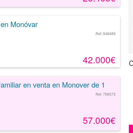
a en Monóvar
Ref. 948489
42.000€
C
Unifamiliar en venta en Monover de 189 m²
Ref. 756573
57.000€