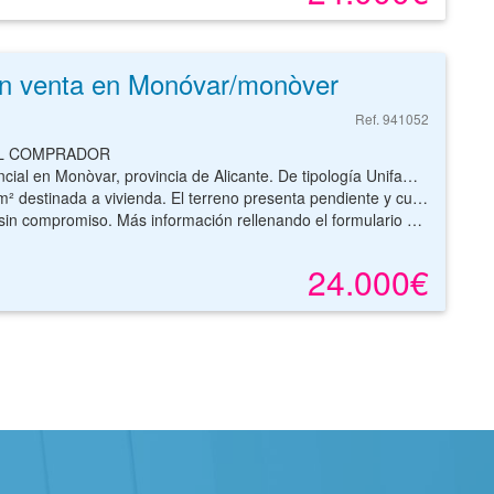
en venta en Monóvar/monòver
Ref. 941052
AL COMPRADOR
r Adosado con una superficie de 175m², con edificabilidad estimada de 523,53m² y un número estimado de 3 unidades a edificar.
. El terreno presenta pendiente y cuenta con acceso desde dos calles en esquina.
n rellenando el formulario de contacto o por teléfono. Estaremos encantados de atenderte.
24.000€