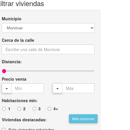
iltrar viviendas
Municipio
Cerca de la calle
Distancia:
Precio venta
Habitaciones mín:
1
2
3
4+
Más opciones
Viviendas destacadas:
Solo viviendas rebajadas