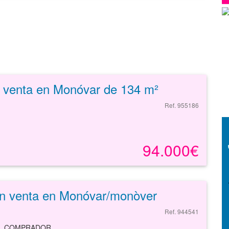
n venta en Monóvar de 134 m²
Ref. 955186
94.000€
en venta en Monóvar/monòver
Ref. 944541
AL COMPRADOR