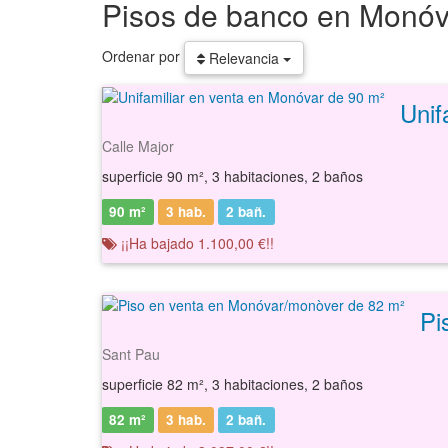
Pisos de banco en Monóv
Ordenar por
Relevancia
Calle Major
superficie 90 m², 3 habitaciones, 2 baños
90 m²
3 hab.
2
bañ.
¡¡Ha bajado 1.100,00 €!!
Sant Pau
superficie 82 m², 3 habitaciones, 2 baños
82 m²
3 hab.
2
bañ.