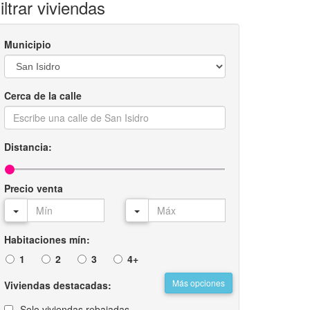
iltrar viviendas
Municipio
Cerca de la calle
Distancia:
Precio venta
Habitaciones mín:
1
2
3
4+
Más opciones
Viviendas destacadas:
Solo viviendas rebajadas