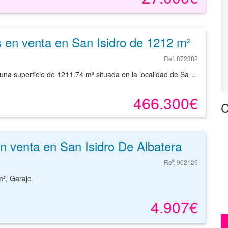
 en venta en San Isidro de 1212 m²
Ref. 872382
Parcela de terreno clasificada como suelo urbano con una superficie de 1211.74 m² situada en la localidad de San Isidro, provincia de Alicante. Se trata de una parcela de geometría poligonal con topografía llana y vegetación erial en su interior. Tiene una superficie de 1211.74 m², de uso residencial y una edificabilidad de 3581.22 m²t. Buenas comunicaciones, a pocos metros de la estación del tren y del acceso viario CV-909. La zona está dotada de equipamiento variado, supermercado, restaurantes, colegio, parque, etc. Con nuestros servicios podrá conocer las posibilidades reales de este suelo y valorar sus posibilidades de inversión. Empiece ahora mismo pidiendo más información. Un responsable cercano a usted le atenderá personalmente.
466.300€
C
Garaje en venta en San Isidro De Albatera de 18 m²
Ref. 902126
m², Garaje
4.907€