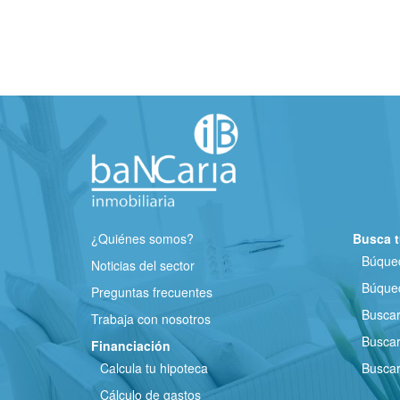
¿Quiénes somos?
Busca t
Búqued
Noticias del sector
Búqued
Preguntas frecuentes
Busca
Trabaja con nosotros
Buscar
Financiación
Calcula tu hipoteca
Buscar
Cálculo de gastos