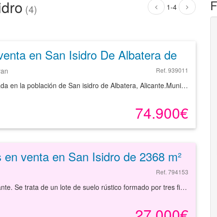
idro
F
1-4
(4)
Piso en venta en San Isidro De Albatera de 92 m²
van
Ref. 939011
Vivienda ubicada en la población de San isidro de Albatera, Alicante.Municipio que dispone de todos los servicios básicos a su alcance, con oferta comercial y educativa, variedad de servicios de restauración y zonas verdes valoradas en las que poder realizar actividades al aire libre.Vivienda para quienes quieran vivir en una zona tranquila y muy bien comunicada como para aquellos que busquen invertir para arrendamiento con una muy buena rentabilidad.Todo ello, además, con excelentes comunicaciones por transporte público y carreteras.Consulte la disponibilidad de los inmuebles y solicite información sin compromiso.
74.900€
 en venta en San Isidro de 2368 m²
Ref. 794153
Suelo rústico de 5.920 m² en venta en San Isidro, Alicante. Se trata de un lote de suelo rústico formado por tres fincas registrales que suman un total de 5.920 m². Forman parte, pero no el total, de la finca mostrada en las imágenes. El suelo se sitúa a pocos minutos de la de la población, teniendo buenos accesos por carretera. En la población podemos encontrar servicios como supermercados, restaurantes, instalaciones deportivas, centros educativos, oficinas bancarias, otros negocios comerciales, etc. Es, por tanto, una opción interesante para invertir dada las posibilidades que ofrece. Podrá conocer las posibilidades reales de este suelo y valorar sus posibilidades de inversión. Empiece ahora mismo pidiendo más información. Un responsable cercano a usted le atenderá personalmente.
27.000€