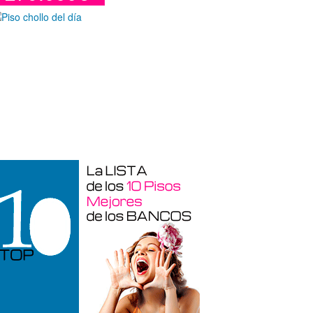
Duplex en venta en Torre De La
Horadada de 220 m²