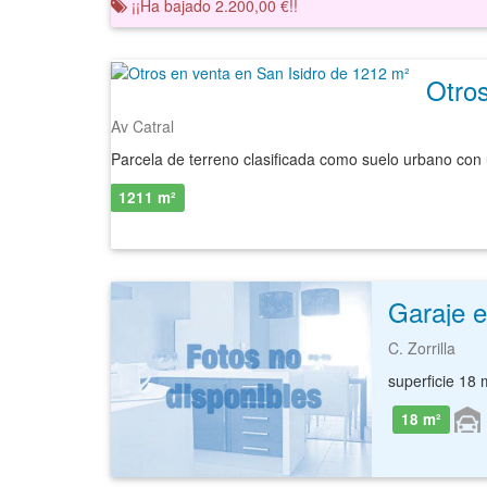
¡¡Ha bajado 2.200,00 €!!
Otros
Av Catral
1211 m²
C. Zorrilla
superficie 18 
18 m²