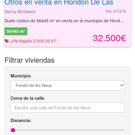
Otros en venta en Hondón De Las Nieves de 56445 m²
Sierra Almistech
Ref. 872478
Suelo rústico de 56445 m² en venta en el municipio de Hondón de las Nieves, Alicante. Se trata de un suelo urbanizable de 56.445 m² de carácter rústico. El suelo se sitúa en el paraje Sierra Almistech, a 1 kilómetro de la población, teniendo buenos accesos por carretera. Es, por tanto, una opción interesante para invertir dada las posibilidades que ofrece. Con nuestros servicios podrá conocer las posibilidades reales de este suelo y valorar sus posibilidades de inversión. Empiece ahora mismo pidiendo más información. Un responsable cercano a usted le atenderá personalmente. . La información contenida en este anuncio respecto de este inmueble no constituye una oferta contractual. Será la persona o personas interesadas en la compra del inmueble quienes presenten su oferta que quedará siempre sujeta a aprobación expresa por parte de la propietaria del inmueble
56445 m²
32.500€
¡¡Ha bajado 2.500,00 €!!
Filtrar viviendas
Municipio
Cerca de la calle
Distancia: