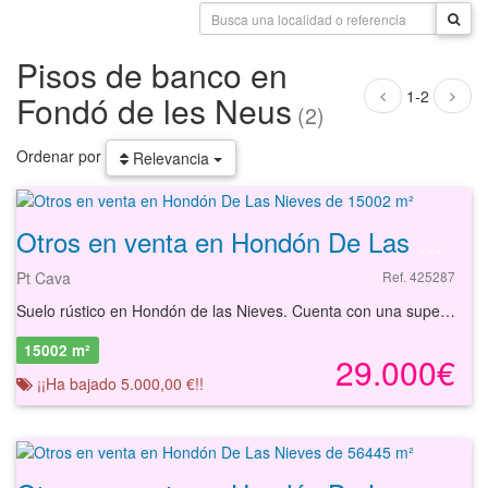
Pisos de banco en
1-2
Fondó de les Neus
(2)
Ordenar por
Relevancia
Otros en venta en Hondón De Las Nieves de 15002 m²
Pt Cava
Ref. 425287
Suelo rústico en Hondón de las Nieves. Cuenta con una superfície de 15002 m². Ubicado en una zona rural de uso agrícola con buen acceso a carreteras. Podrá conocer las posibilidades reales de este solar y valorar sus posibilidades de inversión. Empiece ahora mismo pidiendo más información. Un responsable cercano a usted le atenderá personalmente.
15002 m²
29.000€
¡¡Ha bajado 5.000,00 €!!