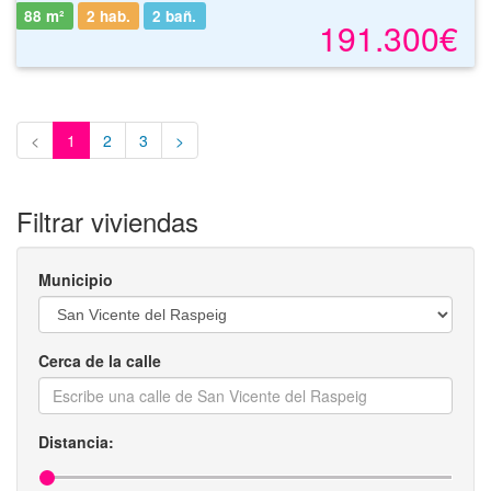
88 m²
2 hab.
2
bañ.
191.300€
<
1
2
3
>
Filtrar viviendas
Municipio
Cerca de la calle
Distancia: