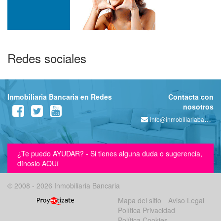
Redes sociales
Inmobiliaria Bancaria en Redes
Contacta con
nosotros
info@inmobiliariabancaria.com
¿Te puedo AYUDAR? - Si tienes alguna duda o sugerencia,
dínoslo AQUí
© 2008 - 2026 Inmobiliaria Bancaria
Mapa del sitio
Aviso Legal
Política Privacidad
Política Cookies