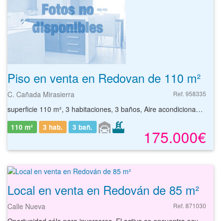
Piso en venta en Redovan de 110 m²
C. Cañada Mirasierra
Ref. 958335
superficie 110 m², 3 habitaciones, 3 baños, Aire acondicionado, Terraza, Garaje, Patio, Piscina, Calefacción, Solarium, Porche
110 m²
3 hab.
3
bañ.
175.000€
Local en venta en Redován de 85 m²
Calle Nueva
Ref. 871030
Oportunidad sólo para inversores. El activo se encuentra ocupado por persona sin justo título. Debido al estado ocupacional del activo, no se pueden realizar visitas al mismo. Local comercial a la venta de 85 m² en Redován (Alicante/Alacant). Este local de segunda mano consta de varias dependencias y servicios. Ubicado en la planta baja de un edificio residencial. Dispone de buenas comunicaciones tanto por transporte público como por transporte privado. Ubicada en zona con todo tipo de servicios alrededor. Podrá encontrar la vivienda que necesita y asegurar su inversión con el mejor de los asesoramientos especializados. Empiece ahora mismo pidiendo más información. Un responsable cercano a usted le atenderá personalmente.