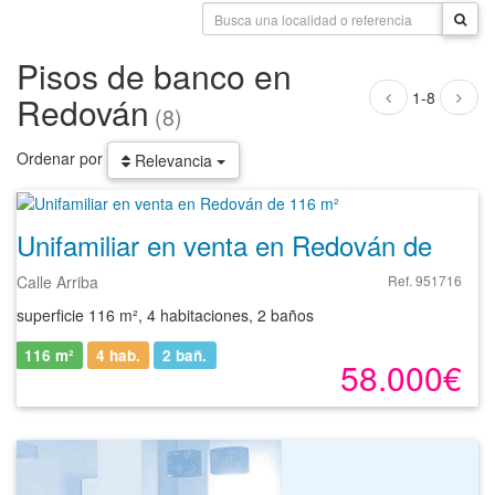
Pisos de banco en
1-8
Redován
(8)
Ordenar por
Relevancia
Unifamiliar en venta en Redován de 116 m²
Calle Arriba
Ref. 951716
superficie 116 m², 4 habitaciones, 2 baños
116 m²
4 hab.
2
bañ.
58.000€