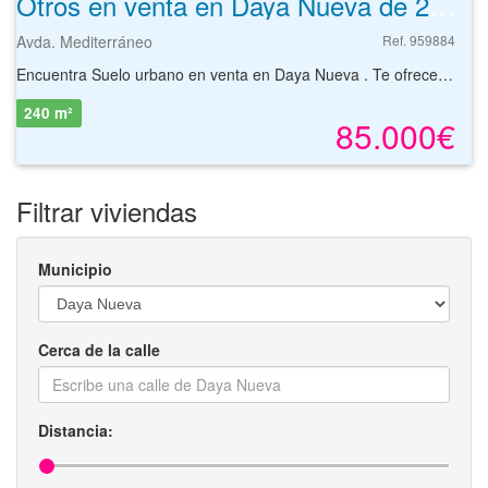
Otros en venta en Daya Nueva de 240 m²
Avda. Mediterráneo
Ref. 959884
Encuentra Suelo urbano en venta en Daya Nueva . Te ofrecemos la mejor selección de activos inmobiliarios para que pongas en marcha todos tus proyectos. Terreno de 250 metros cuadrados -edificables el 100 % en La localidad de Daya Nueva-, que cuenta con una población de 2.000 habitantes aproximadamente. Zona en expansión y frente a un parque. No dejes pasar esta oportunidad. Todo tipo de Suelos urbanos en Daya Nueva para tu negocio. Esta publicación se realiza a instancias de un Comercializador de SOLVIA. SOLVIA no participa de la intermediación, ni se responsabiliza de la veracidad de los datos e información publicada a instancias del Comercializador.
240 m²
85.000€
Filtrar viviendas
Municipio
Cerca de la calle
Distancia: