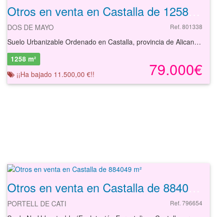
Otros en venta en Castalla de 1258 m²
DOS DE MAYO
Ref. 801338
Suelo Urbanizable Ordenado en Castalla, provincia de Alicante, de uso Residencial Plurifamiliar con una superficie de 1.258,47 m², con edificabilidad estimada de 2.394,94 m². Existe una edificación susceptible de demoler de superficie 368 m² Suelo no consolidado, con plan general de ordenación urbana aprobado definitivamente, clasificación de suelo urbano no consolidado, zona ensanche. Se adopta la hipótesis de construcción de edificio de viviendas de PB+1pp con una planta sótano destinada a garajes y trasteros, con un total de 21 viviendas, 21 garajes y 21 trasteros.
1258 m²
79.000€
¡¡Ha bajado 11.500,00 €!!
Otros en venta en Castalla de 884049 m²
PORTELL DE CATI
Ref. 796654