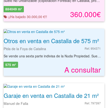
Suelo No Urbanizable (Explotación Forestal) en Castalla, provincia de Alicante, con una superficie de 884.049 m². El % de propiedad que se posee en la finca registral es del 100 %. Registralmente consta casa de campo, señalada con el número 37 de la Región Sur, con corral de encerrar ganado, era y bodega. La construcción se encuentra en completo estado de abandono y con signos evidentes de haber sufrido actos de vandalismo además de apreciarse zonas parcialmente derruidas. Suelo clasificado como no urbanizable protegido
884049 m²
360.000€
¡¡Ha bajado 30.000,00 €!!
Otros en venta en Castalla de 575 m²
Ptda de la Foya de Catalina
Ref. 954371
Se vende una sexta parte indivisa de la Nuda Propiedad. Suelo rústico de 575 m² ubicado en Castalla, Alicante Se trata de un suelo no urbanizable de 575 m² de carácter rústico y uso agropecuario/secano. Este activo está situado en la partida de la Foya de Catalina, en el término municipal de Castalla, en una zona de entorno rural y tranquilo, en la periferia de la población. Dispone de buenos accesos desde la localidad a través de la carretera CV-815, que comunica la zona con el casco urbano de Castalla y con otras vías principales, como la autovía A-77 y la autovía A-7, facilitando el desplazamiento tanto hacia Alicante como hacia Alcoy. En las proximidades se encuentran servicios esenciales como supermercados, restaurantes, instalaciones deportivas, centros educativos y otras infraestructuras comerciales y de ocio. Asimismo, Castalla cuenta con centro de salud, oficinas bancarias y diversas opciones de restauración. Entre los puntos de interés de la localidad destaca el emblemático Castillo de Castalla, el Parque Municipal y el Museo de la Biodiversidad, además de zonas naturales idóneas para actividades al aire libre. Respecto a las comunicaciones públicas, la localidad dispone de servicio de autobuses interurbanos con conexiones a municipios cercanos y a la ciudad de Alicante, así como fácil acceso en vehículo particular a las salidas de autovías próximas. No dispone de estación de tren propia, siendo la estación más cercana la de Sax o la de Alicante en trayectos de mayor alcance. Con nuestros servicios podrá encontrar el suelo rústico que necesita y asegurar su inversión con el mejor de los asesoramientos especializados. Empiece ahora mismo pidiendo más información. Un responsable cercano a usted le atenderá personalmente.
575 m²
A consultar
Garaje en venta en Castalla de 21 m²
Manuel de Falla
Ref. 797397