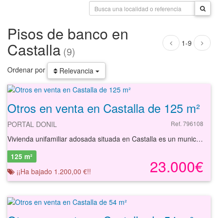
Pisos de banco en
1-9
Castalla
(9)
Ordenar por
Relevancia
Otros en venta en Castalla de 125 m²
PORTAL DONIL
Ref. 796108
Vivienda unifamiliar adosada situada en Castalla es un municipio de la Comunidad Valenciana, España. Situado en el interior de la provincia de Alicante, en la comarca de l'Alcoià. Es la capital de la subcomarca histórica de la Hoya de Castalla La vivienda está compuesta por planta baja, primera y segunda. La planta baja y primera destinada a vivienda y la planta segunda a otros usos. Tiene una superficie de 125 m² aproximadamente. Se trata de una zona totalmente consolidada con carácter residencial que forma parte del Núcleo Histórico de la población de Castalla. residencial.Dispone de equipamientos completos: médico-sanitario, docente, religioso, comercial, zonas verdes y deportivas, con infraestructuras en buen estado de conservación y mantenimiento. Buenas comunicaciones por carretera. Se comunica con Alicante y Valencia por la autovía A-7. Podemos encontrar en el municipio autobuses interurbanos de linea regular. La vivienda está compuesta por planta baja, primera y segunda. La planta baja y primera destinada a vivienda y la planta segunda a otros usos. Tiene una superficie de 125 m² aproximadamente.
125 m²
23.000€
¡¡Ha bajado 1.200,00 €!!