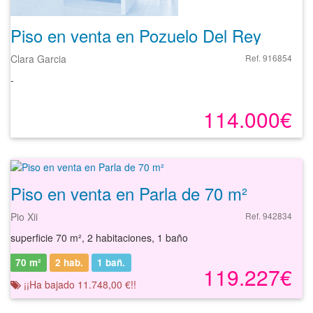
Piso en venta en Pozuelo Del Rey
Clara Garcia
Ref. 916854
-
114.000€
Piso en venta en Parla de 70 m²
Pio Xii
Ref. 942834
superficie 70 m², 2 habitaciones, 1 baño
70 m²
2 hab.
1
bañ.
119.227€
¡¡Ha bajado 11.748,00 €!!