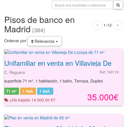
Pisos de banco en
1-12
Madrid
(384)
Ordenar por
Relevancia
Unifamiliar en venta en Villavieja De Lozoya de 71 m²
C. Reguera
Ref. 749119
superficie 71 m², 1 habitación, 1 baño, Terraza, Duplex
71 m²
1 hab.
1
bañ.
35.000€
¡¡Ha bajado 14.500,00 €!!