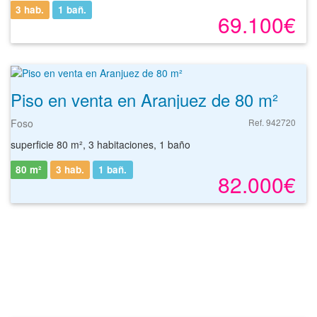
3 hab.
1
bañ.
69.100€
Piso en venta en Aranjuez de 80 m²
Foso
Ref. 942720
superficie 80 m², 3 habitaciones, 1 baño
80 m²
3 hab.
1
bañ.
82.000€