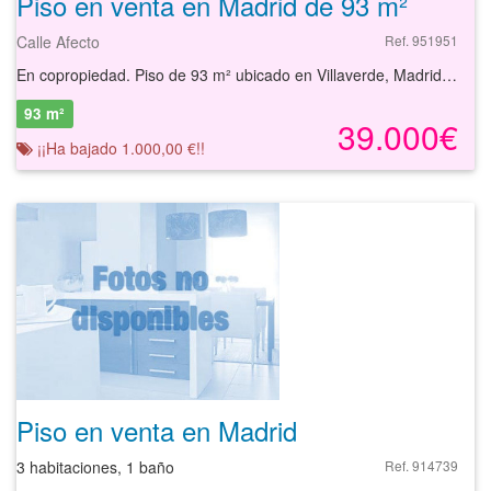
Piso en venta en Madrid de 93 m²
Calle Afecto
Ref. 951951
En copropiedad. Piso de 93 m² ubicado en Villaverde, Madrid. Se trata de un piso de 93 m² distribuidos en salón-comedor, cocina, dormitorios y baño. El piso se sitúa en el barrio de Villaverde, una zona consolidada al sur de Madrid, con acceso directo a importantes vías como la M-40 y la A-42, lo que facilita la conexión tanto con el centro de la ciudad como con otras áreas metropolitanas. Además, cuenta con excelentes comunicaciones mediante transporte público, destacando la cercanía a la estación de Cercanías Renfe Villaverde Bajo y varias líneas de autobús urbano que conectan con diferentes puntos de Madrid. También se encuentra próximo a la estación de metro Villaverde Bajo-Cruce, lo que amplía las opciones de movilidad. En la zona se pueden encontrar servicios como supermercados, restaurantes, instalaciones deportivas, centros educativos de diferentes niveles, oficinas bancarias y diversos negocios comerciales. Entre los puntos de interés cercanos destacan el Parque de Plata y Castañar, un espacio verde ideal para actividades al aire libre, y el Centro de Salud Los Rosales, que ofrece atención sanitaria a los residentes. Además, en las inmediaciones se localizan centros comerciales y el Hospital Universitario 12 de Octubre, uno de los principales hospitales de Madrid, lo que garantiza una completa cobertura de servicios. Con nuestros servicios podrá encontrar el piso que necesita y asegurar su inversión con el mejor de los asesoramientos especializados. Empiece ahora mismo pidiendo más información. Un responsable cercano a usted le atenderá personalmente.
93 m²
39.000€
¡¡Ha bajado 1.000,00 €!!
Piso en venta en Madrid
3 habitaciones, 1 baño
Ref. 914739